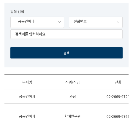
립
국
F
항목 검색
어
o
원
- 공공언어과
전화번호
r
조
m
직
도
국
어
원
원
장
기
획
연
수
부서명
직위/직급
전화
부
기
조
획
공공언어과
과장
02-2669-9721
직
운
및
영
업
과
무
공
공공언어과
학예연구관
02-2669-9766
소
공
개
언
(부
어
서
과