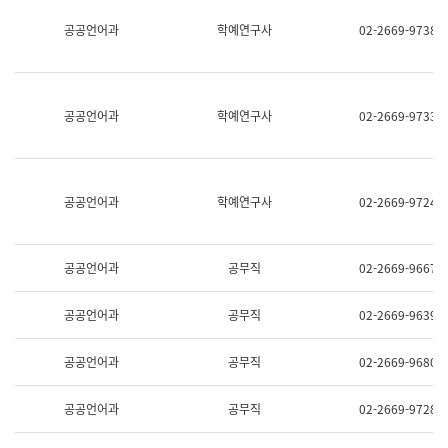
명,
교
공공언어과
학예연구사
02-2669-9738
직
육
위/
연
직
수
급,
과
전
어
공공언어과
학예연구사
02-2669-9733
화,
문
담
연
당
구
업
실
무)
어
공공언어과
학예연구사
02-2669-9724
문
연
구
과
공공언어과
공무직
02-2669-9667
어
문
연
공공언어과
공무직
02-2669-9639
구
과
(사
공공언어과
공무직
02-2669-9680
전
팀)
언
공공언어과
공무직
02-2669-9728
어
정