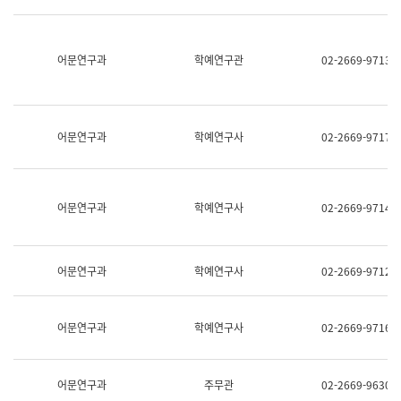
명,
교
직
육
위/
연
직
어문연구과
학예연구관
02-2669-9713
수
급,
과
전
어
화,
문
담
연
당
구
어문연구과
학예연구사
02-2669-9717
업
실
무)
어
문
연
어문연구과
학예연구사
02-2669-9714
구
과
어
문
어문연구과
학예연구사
02-2669-9712
연
구
과
(사
어문연구과
학예연구사
02-2669-9716
전
팀)
언
어
어문연구과
주무관
02-2669-9630
정