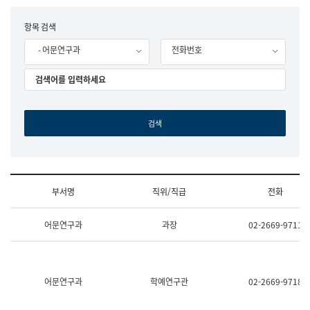
립
국
F
항목 검색
어
o
원
- 어문연구과
전화번호
r
조
m
직
도
국
어
원
원
장
기
획
연
수
부서명
직위/직급
전화
부
기
조
획
어문연구과
과장
02-2669-9711
직
운
및
영
업
과
무
공
소
공
어문연구과
학예연구관
02-2669-9718
개
언
(부
어
서
과