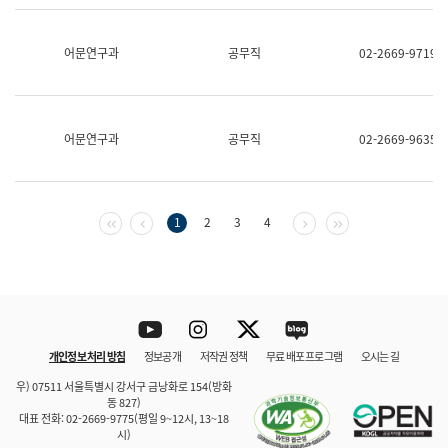
보
과
한
어문연구과
공무직
02-2669-9719
국
어
진
흥
과
어문연구과
공무직
02-2669-9635
수
어
점
자
진
첫 페이지
이전 페이지
다음 페이지
마지막 페이지
1
2
3
4
흥
과
Youtube
Instagram
Twitter
blog
개인정보 처리 방침
정보공개
저작권 정책
무료 배포 프로그램
오시는 길
바로 가기
문체부와 소속기관
우) 07511 서울특별시 강서구 금낭화로 154(방화
동 827)
대표 전화: 02-2669-9775(평일 9~12시, 13~18
시)