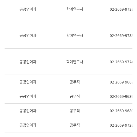
명,
교
공공언어과
학예연구사
02-2669-9738
직
육
위/
연
직
수
급,
과
전
어
공공언어과
학예연구사
02-2669-9733
화,
문
담
연
당
구
업
실
무)
어
공공언어과
학예연구사
02-2669-9724
문
연
구
과
공공언어과
공무직
02-2669-9667
어
문
연
공공언어과
공무직
02-2669-9639
구
과
(사
공공언어과
공무직
02-2669-9680
전
팀)
언
공공언어과
공무직
02-2669-9728
어
정