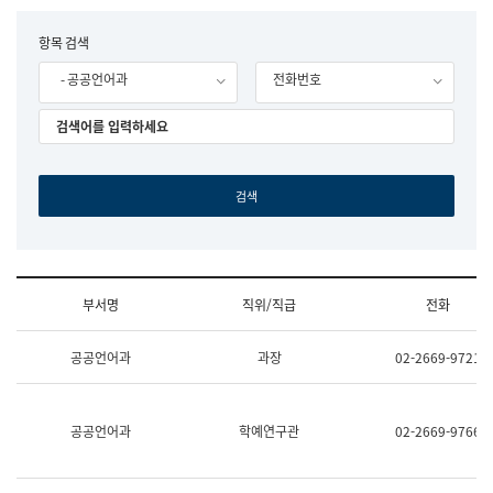
립
국
F
항목 검색
어
o
원
- 공공언어과
전화번호
r
조
m
직
도
국
어
원
원
장
기
획
연
수
부서명
직위/직급
전화
부
기
조
획
공공언어과
과장
02-2669-9721
직
운
및
영
업
과
무
공
공공언어과
학예연구관
02-2669-9766
소
공
개
언
(부
어
서
과