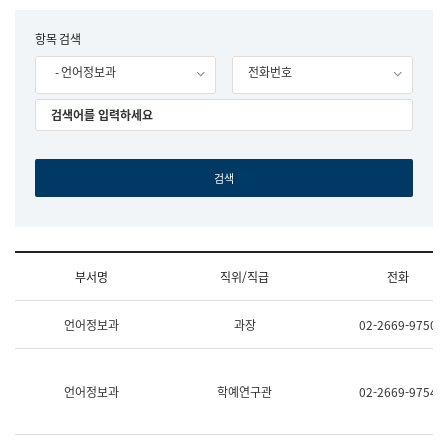
립
국
F
항목 검색
어
o
원
- 언어정보과
전화번호
r
조
m
직
도
국
어
원
원
장
기
획
연
수
부서명
직위/직급
전화
부
기
조
획
언어정보과
과장
02-2669-9750
직
운
및
영
업
과
무
공
언어정보과
학예연구관
02-2669-9754
소
공
개
언
(부
어
서
과