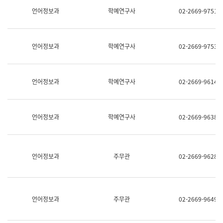
명,
교
언어정보과
학예연구사
02-2669-9751
직
육
위/
연
직
수
급,
과
언어정보과
학예연구사
02-2669-9753
전
어
화,
문
담
연
당
구
언어정보과
학예연구사
02-2669-9614
업
실
무)
어
문
연
언어정보과
학예연구사
02-2669-9638
구
과
어
문
연
언어정보과
주무관
02-2669-9628
구
과
(사
전
팀)
언어정보과
주무관
02-2669-9649
언
어
정