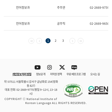
보
과
언어정보과
주무관
02-2669-9759
한
국
어
언어정보과
공무직
02-2669-9650
진
흥
과
수
첫 페이지
이전 페이지
다음 페이지
마지막 페이지
1
2
3
어
점
자
진
흥
과
Youtube
Instagram
Twitter
blog
개인정보 처리 방침
정보공개
저작권 정책
무료 배포 프로그램
오시는 길
바로 가기
문체부와 소속기관
우) 07511 서울특별시 강서구 금낭화로 154(방화
동 827)
대표 전화: 02-2669-9775(평일 9~12시, 13~18
시)
COPYRIGHT ⓒ National Institute of
Korean Language ALL RIGHTS RESERVED.