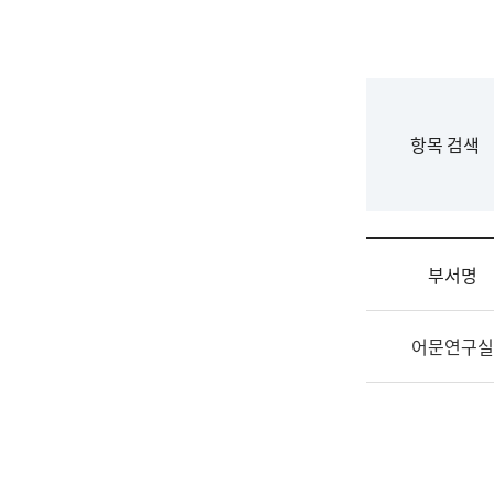
국
립
국
어
원
F
항목 검색
조
o
직
r
도
m
국
어
부서명
원
원
조
장
어문연구실
직
기
및
획
업
연
무
수
소
부
개
기