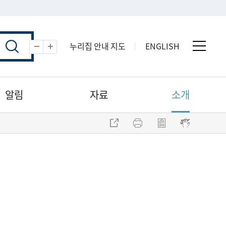
누리집 안내 지도
ENGLISH
전체 
축소
확대
알림
자료
소개
주소 복사
프린트
점자파일 내려받기
점자뷰어 보