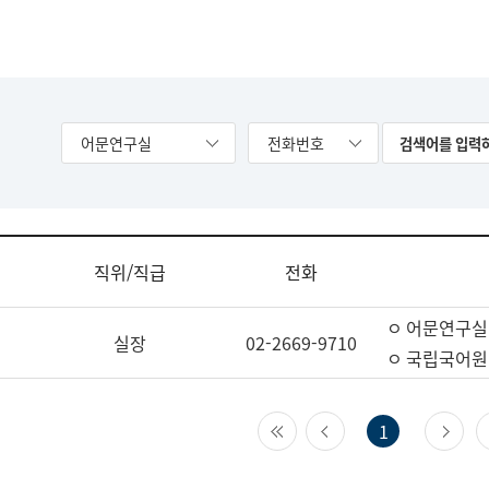
어문연구실
전화번호
직위/직급
전화
ㅇ 어문연구실
실장
02-2669-9710
ㅇ 국립국어원
첫 페이지
이전 페이지
다
1