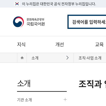
이 누리집은 대한민국 공식 전자정부 누리집입니다.
통
합
검
색
주
지식
개선
교육
메
뉴
현
Home
소개
조직·사업 소개
바로가기
재
위
치:
소개
조직과 
기관 소개