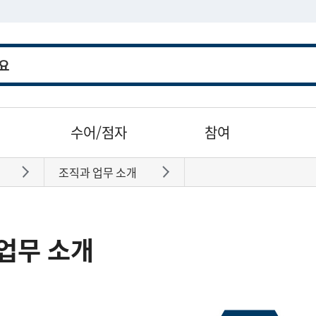
수어/점자
참여
조직과 업무 소개
바로가기
바로가기
업무 소개