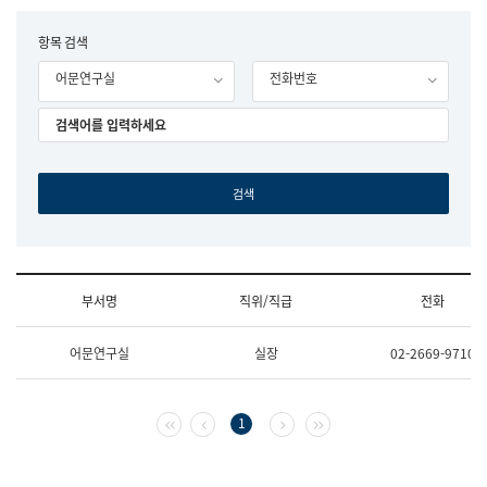
립
국
F
항목 검색
어
o
원
어문연구실
전화번호
r
조
m
직
도
국
어
원
원
장
기
획
연
수
부서명
직위/직급
전화
부
기
조
획
어문연구실
실장
02-2669-9710
직
운
및
영
업
과
무
공
첫 페이지
이전 페이지
다음 페이지
마지막 페이지
1
소
공
개
언
(부
어
서
과