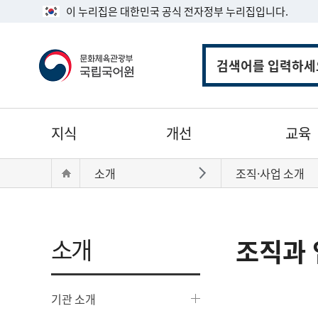
이 누리집은 대한민국 공식 전자정부 누리집입니다.
통
합
검
색
주
지식
개선
교육
메
뉴
현
Home
소개
조직·사업 소개
바로가기
재
위
치:
소개
조직과 
기관 소개