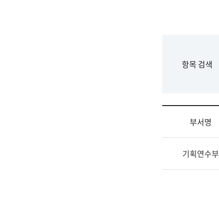
국
립
국
어
원
F
항목 검색
조
o
직
r
도
m
국
어
부서명
원
원
조
장
기획연수부
직
기
및
획
업
연
무
수
소
부
개
기