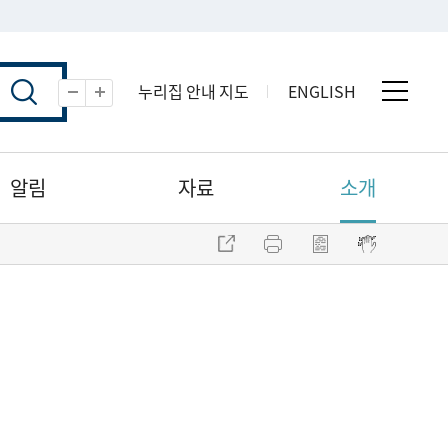
누리집 안내 지도
ENGLISH
전체 
축소
확대
알림
자료
소개
주소 복사
프린트
점자파일 내려받기
점자뷰어 보