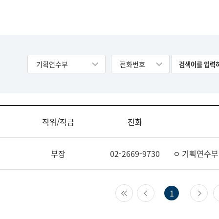
기획연수부
전화번호
직위/직급
전화
부장
02-2669-9730
ㅇ 기획연수부
첫 페이지
이전 페이지
다
1