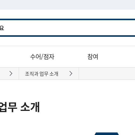
수어/점자
참여
조직과 업무 소개
바로가기
바로가기
업무 소개