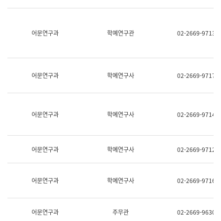
명,
교
직
육
위/
연
직
어문연구과
학예연구관
02-2669-9713
수
급,
과
전
어
화,
문
담
연
당
구
어문연구과
학예연구사
02-2669-9717
업
실
무)
어
문
연
어문연구과
학예연구사
02-2669-9714
구
과
어
문
어문연구과
학예연구사
02-2669-9712
연
구
과
(사
어문연구과
학예연구사
02-2669-9716
전
팀)
언
어
어문연구과
주무관
02-2669-9630
정