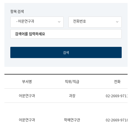
립
국
F
항목 검색
어
o
원
- 어문연구과
전화번호
r
조
m
직
도
국
어
원
원
장
기
획
연
수
부서명
직위/직급
전화
부
기
조
획
어문연구과
과장
02-2669-9711
직
운
및
영
업
과
무
공
소
공
어문연구과
학예연구관
02-2669-9718
개
언
(부
어
서
과