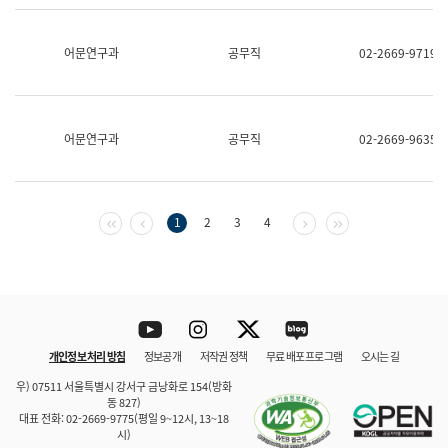
보
과
한
어문연구과
공무직
02-2669-9719
국
어
진
흥
과
어문연구과
공무직
02-2669-9635
수
어
점
자
진
첫 페이지
이전 페이지
다음 페이지
마지막 페이지
1
2
3
4
흥
과
Youtube
Instagram
Twitter
blog
개인정보 처리 방침
정보공개
저작권 정책
무료 배포 프로그램
오시는 길
바로 가기
문체부와 소속기관
우) 07511 서울특별시 강서구 금낭화로 154(방화
동 827)
대표 전화: 02-2669-9775(평일 9~12시, 13~18
시)