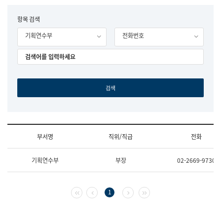
립
국
F
항목 검색
어
o
원
기획연수부
전화번호
r
조
m
직
도
국
어
원
원
장
기
획
연
수
부서명
직위/직급
전화
부
기
조
획
기획연수부
부장
02-2669-9730
직
운
및
영
업
과
무
공
첫 페이지
이전 페이지
다음 페이지
마지막 페이지
1
소
공
개
언
(부
어
서
과