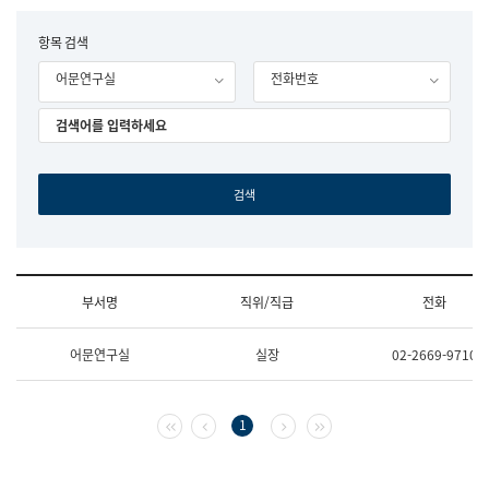
립
국
F
항목 검색
어
o
원
어문연구실
전화번호
r
조
m
직
도
국
어
원
원
장
기
획
연
수
부서명
직위/직급
전화
부
기
조
획
어문연구실
실장
02-2669-9710
직
운
및
영
업
과
무
공
첫 페이지
이전 페이지
다음 페이지
마지막 페이지
1
소
공
개
언
(부
어
서
과