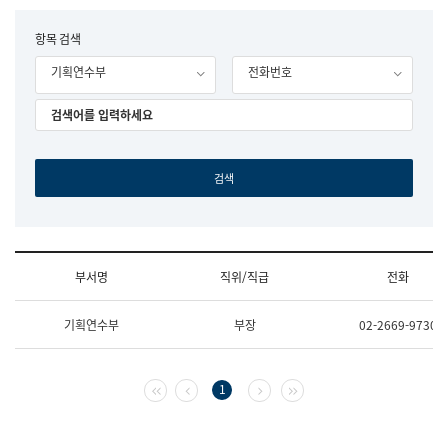
립
국
F
항목 검색
어
o
원
기획연수부
전화번호
r
조
m
직
도
국
어
원
원
장
기
획
연
수
부서명
직위/직급
전화
부
기
조
획
기획연수부
부장
02-2669-9730
직
운
및
영
업
과
무
공
첫 페이지
이전 페이지
다음 페이지
마지막 페이지
1
소
공
개
언
(부
어
서
과