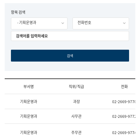
립
국
F
항목 검색
어
o
원
- 기획운영과
전화번호
r
조
m
직
도
국
어
원
원
장
기
획
연
수
부서명
직위/직급
전화
부
기
조
획
기획운영과
과장
02-2669-9770
직
운
및
영
업
과
기획운영과
사무관
02-2669-9772
무
공
소
공
개
언
기획운영과
주무관
02-2669-9774
(부
어
서
과