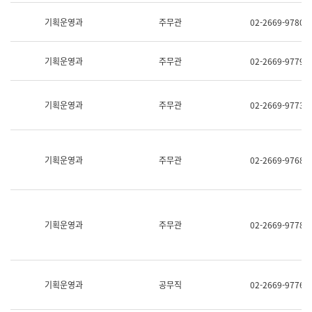
명,
교
직
기획운영과
주무관
02-2669-9780
육
위/
연
직
수
급,
과
기획운영과
주무관
02-2669-9779
전
어
화,
문
담
연
당
기획운영과
주무관
02-2669-9773
구
업
실
무)
어
문
연
기획운영과
주무관
02-2669-9768
구
과
어
문
연
구
기획운영과
주무관
02-2669-9778
과
(사
전
팀)
언
기획운영과
공무직
02-2669-9776
어
정