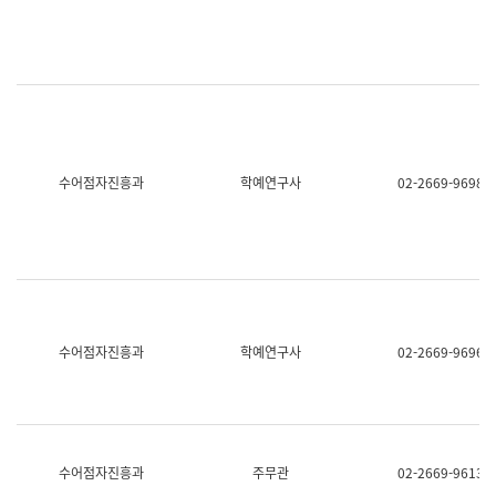
명,
교
직
육
위/
연
직
수
급,
과
전
어
화,
문
담
연
당
구
수어점자진흥과
학예연구사
02-2669-9698
업
실
무)
어
문
연
구
과
어
문
연
수어점자진흥과
학예연구사
02-2669-9696
구
과
(사
전
팀)
언
어
수어점자진흥과
주무관
02-2669-9613
정