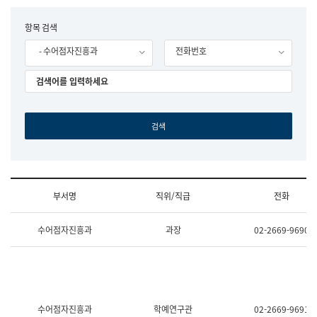
립
국
F
항목 검색
어
o
원
- 수어점자진흥과
전화번호
r
조
m
직
도
국
어
원
원
장
기
획
연
수
부서명
직위/직급
전화
부
기
조
획
수어점자진흥과
과장
02-2669-9690
직
운
및
영
업
과
무
공
소
공
개
언
(부
어
수어점자진흥과
학예연구관
02-2669-9691
서
과