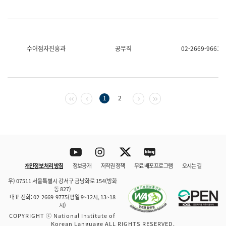
수어점자진흥과
공무직
02-2669-9661
첫 페이지
이전 페이지
다음 페이지
마지막 페이지
1
2
Youtube
Instagram
Twitter
blog
개인정보 처리 방침
정보공개
저작권 정책
무료 배포 프로그램
오시는 길
바로 가기
문체부와 소속기관
우) 07511 서울특별시 강서구 금낭화로 154(방화
동 827)
대표 전화: 02-2669-9775(평일 9~12시, 13~18
시)
COPYRIGHT ⓒ National Institute of
Korean Language ALL RIGHTS RESERVED.