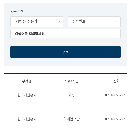
립
국
F
항목 검색
어
o
원
- 한국어진흥과
전화번호
r
조
m
직
도
국
어
원
원
장
기
획
연
수
부서명
직위/직급
전화
부
기
조
획
한국어진흥과
과장
02-2669-9742
직
운
및
영
업
과
무
공
소
공
한국어진흥과
학예연구관
02-2669-9742
개
언
(부
어
서
과