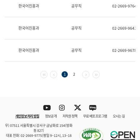
보
한국어진흥과
공무직
02-2669-9764
과
한
국
어
한국어진흥과
공무직
02-2669-9641
진
흥
과
수
한국어진흥과
공무직
02-2669-9678
어
점
자
진
흥
첫 페이지
이전 페이지
다음 페이지
마지막 페이지
1
2
과
Youtube
Instagram
Twitter
blog
개인정보 처리 방침
정보공개
저작권 정책
무료 배포 프로그램
오시는 길
바로 가기
문체부와 소속기관
우) 07511 서울특별시 강서구 금낭화로 154(방화
동 827)
대표 전화: 02-2669-9775(평일 9~12시, 13~18