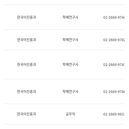
명,
교
직
육
위/
연
한국어진흥과
학예연구사
02-2669-9744
직
수
급,
과
전
어
화,
문
담
연
한국어진흥과
학예연구사
02-2669-9782
당
구
업
실
무)
어
문
연
한국어진흥과
학예연구사
02-2669-9743
구
과
어
문
연
한국어진흥과
학예연구사
02-2669-9786
구
과
(사
전
팀)
한국어진흥과
공무직
02-2669-9631
언
어
정