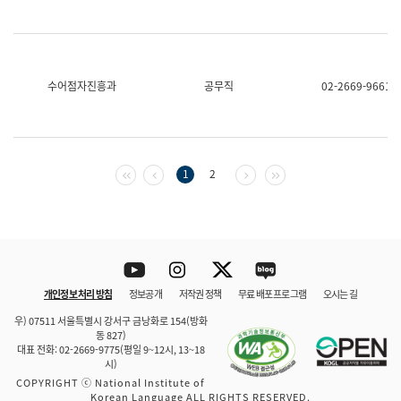
수어점자진흥과
공무직
02-2669-9661
첫 페이지
이전 페이지
다음 페이지
마지막 페이지
1
2
Youtube
Instagram
Twitter
blog
개인정보 처리 방침
정보공개
저작권 정책
무료 배포 프로그램
오시는 길
바로 가기
문체부와 소속기관
우) 07511 서울특별시 강서구 금낭화로 154(방화
동 827)
대표 전화: 02-2669-9775(평일 9~12시, 13~18
시)
COPYRIGHT ⓒ National Institute of
Korean Language ALL RIGHTS RESERVED.