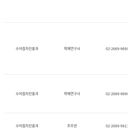
명,
교
직
육
위/
연
직
수
급,
과
전
어
화,
문
담
연
당
구
수어점자진흥과
학예연구사
02-2669-9698
업
실
무)
어
문
연
구
과
어
문
연
수어점자진흥과
학예연구사
02-2669-9696
구
과
(사
전
팀)
언
어
수어점자진흥과
주무관
02-2669-9613
정