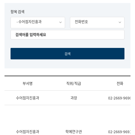
립
국
F
항목 검색
어
o
원
- 수어점자진흥과
전화번호
r
조
m
직
도
국
어
원
원
장
기
획
연
수
부서명
직위/직급
전화
부
기
조
획
수어점자진흥과
과장
02-2669-9690
직
운
및
영
업
과
무
공
소
공
개
언
(부
어
수어점자진흥과
학예연구관
02-2669-9691
서
과