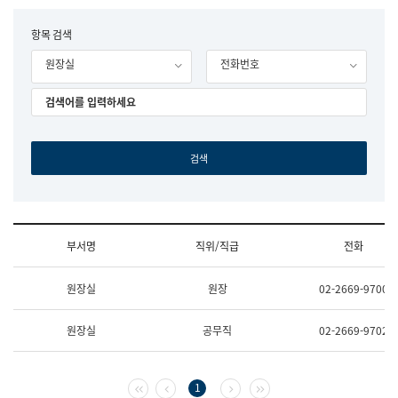
립
국
F
항목 검색
어
o
원
원장실
전화번호
r
조
m
직
도
국
어
원
원
장
기
획
연
수
부서명
직위/직급
전화
부
기
조
획
원장실
원장
02-2669-9700
직
운
및
영
업
과
원장실
공무직
02-2669-9702
무
공
소
공
개
언
(부
어
첫 페이지
이전 페이지
다음 페이지
마지막 페이지
1
서
과