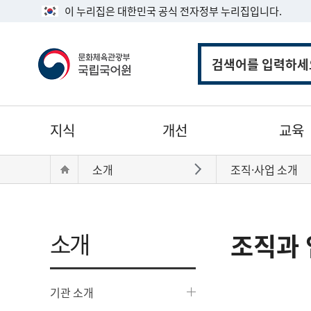
이 누리집은 대한민국 공식 전자정부 누리집입니다.
통
합
검
색
주
지식
개선
교육
메
뉴
현
Home
소개
조직·사업 소개
바로가기
재
위
치:
소개
조직과 
기관 소개