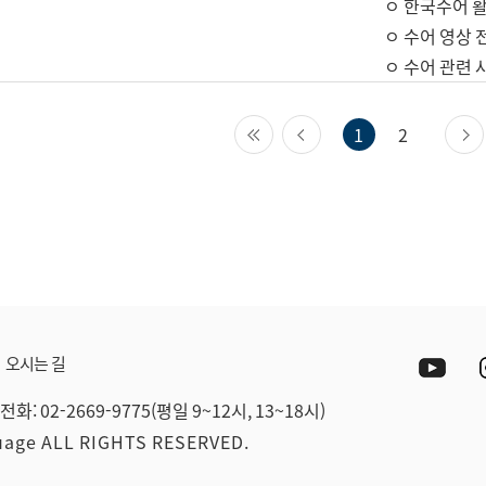
ㅇ 한국수어 활
ㅇ 수어 영상 
ㅇ 수어 관련 
첫 페이지
이전 페이지
1
2
Yout
오시는 길
전화: 02-2669-9775(평일 9~12시, 13~18시)
guage ALL RIGHTS RESERVED.