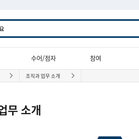
수어/점자
참여
조직과 업무 소개
바로가기
바로가기
업무 소개