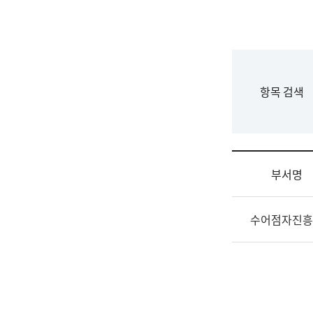
국
립
국
어
원
F
항목 검색
조
o
직
r
도
m
국
어
부서명
원
원
조
장
수어점자진흥
직
기
및
획
업
연
무
수
소
부
개
기