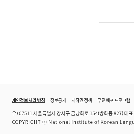
개인정보 처리 방침
정보공개
저작권 정책
무료 배포 프로그램
우) 07511 서울특별시 강서구 금낭화로 154(방화동 827)
대표 
COPYRIGHT ⓒ National Institute of Korean Lan