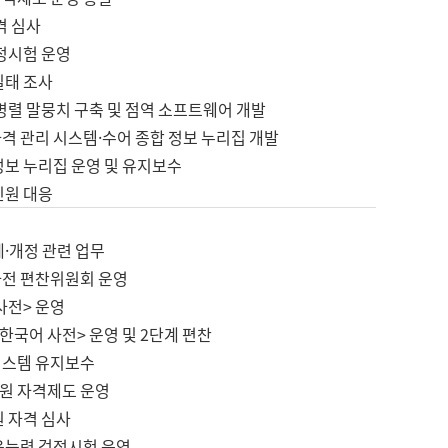
격 심사
검정시험 운영
실태 조사
병렬 말뭉치 구축 및 점역 소프트웨어 개발
격 관리 시스템·수어 종합 정보 누리집 개발
정보 누리집 운영 및 유지보수
민원 대응
제·개정 관련 업무
사전 편찬위원회 운영
사전> 운영
한국어 사전> 운영 및 2단계 편찬
시스템 유지보수
원 자격제도 운영
원 자격 심사
육능력 검정시험 운영