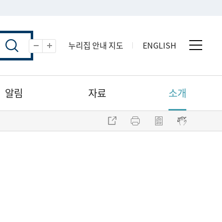
누리집 안내 지도
ENGLISH
전체 
축소
확대
알림
자료
소개
주소 복사
프린트
점자파일 내려받기
점자뷰어 보