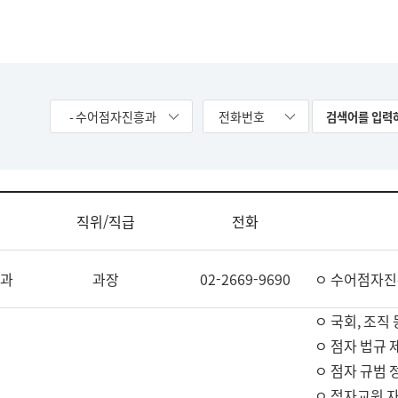
- 수어점자진흥과
전화번호
직위/직급
전화
과
과장
02-2669-9690
ㅇ 수어점자진
ㅇ 국회, 조직 
ㅇ 점자 법규 
ㅇ 점자 규범 
ㅇ 점자교원 