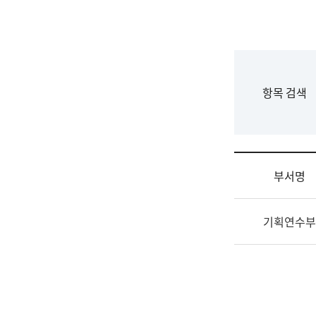
국
립
국
어
원
F
항목 검색
조
o
직
r
도
m
국
어
부서명
원
원
조
장
기획연수부
직
기
및
획
업
연
무
수
소
부
개
기