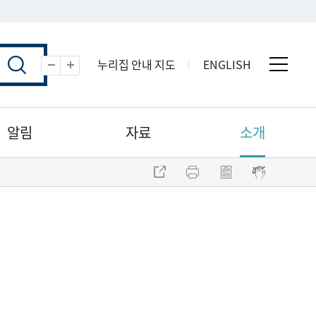
누리집 안내 지도
ENGLISH
전체 
축소
확대
알림
자료
소개
주소 복사
프린트
점자파일 내려받기
점자뷰어 보