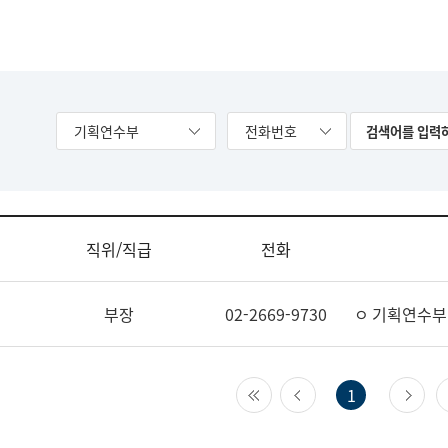
기획연수부
전화번호
직위/직급
전화
부장
02-2669-9730
ㅇ 기획연수부
첫 페이지
이전 페이지
다
1