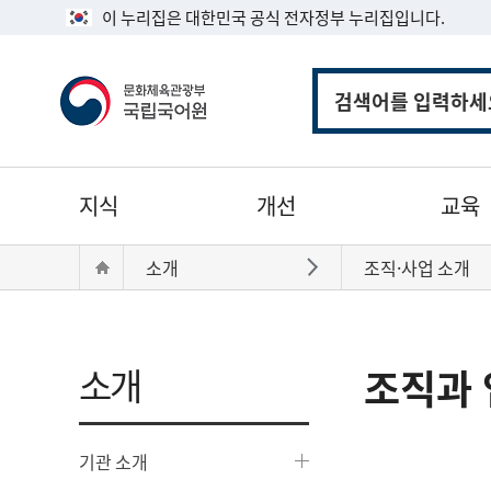
이 누리집은 대한민국 공식 전자정부 누리집입니다.
통
합
검
색
주
지식
개선
교육
메
뉴
현
Home
소개
조직·사업 소개
바로가기
재
위
치:
소개
조직과 
기관 소개