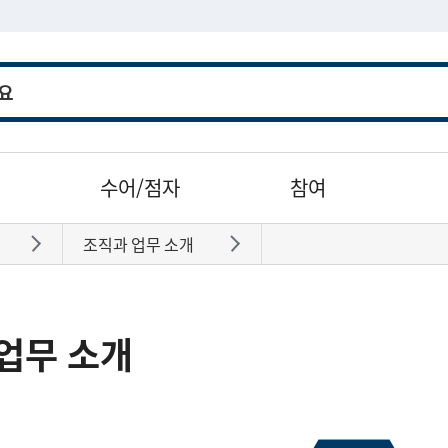
수어/점자
참여
조직과 업무 소개
바로가기
바로가기
업무 소개