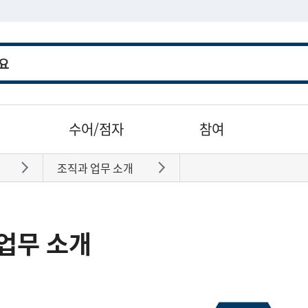
수어/점자
참여
조직과 업무 소개
바로가기
바로가기
업무 소개