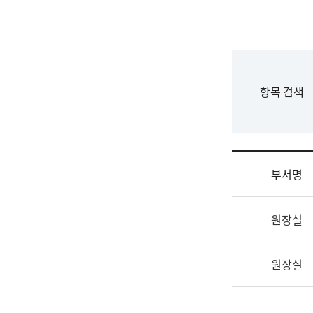
국
립
국
어
원
F
항목 검색
조
o
직
r
도
m
국
어
부서명
원
원
조
장
원장실
직
기
및
획
업
연
원장실
무
수
소
부
개
기