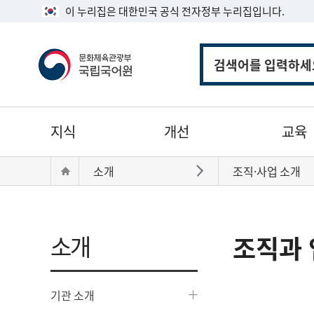
이 누리집은 대한민국 공식 전자정부 누리집입니다.
통
합
검
색
주
지식
개선
교육
메
뉴
현
Home
소개
조직·사업 소개
바로가기
재
위
치:
소개
조직과 
기관 소개