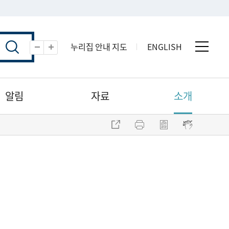
누리집 안내 지도
ENGLISH
전체 
축소
확대
알림
자료
소개
주소 복사
프린트
점자파일 내려받기
점자뷰어 보