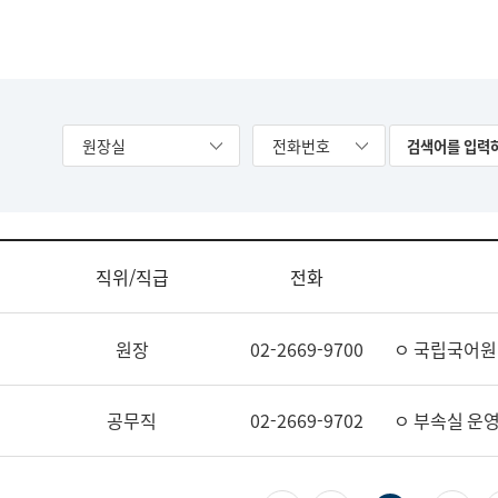
원장실
전화번호
직위/직급
전화
원장
02-2669-9700
ㅇ 국립국어원
공무직
02-2669-9702
ㅇ 부속실 운