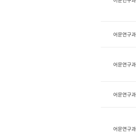
어문연구과
실
어
문
연
구
어문연구과
과
어
문
연
어문연구과
구
과
(사
전
어문연구과
팀)
언
어
정
보
어문연구과
과