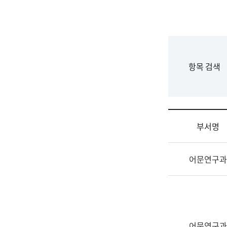
국
립
국
어
원
F
항목 검색
조
o
직
r
도
m
국
어
부서명
원
원
조
장
어문연구과
직
기
및
획
업
연
무
수
소
부
개
기
어문연구과