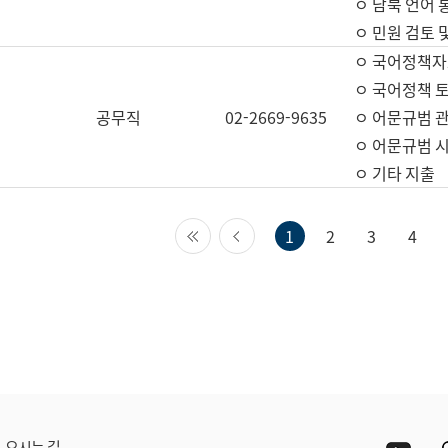
ㅇ 남북 언어 
ㅇ 민원 검토 
ㅇ 국어정책자
ㅇ 국어정책 
공무직
02-2669-9635
ㅇ 어문규범 
ㅇ 어문규범 
ㅇ 기타 지출
첫 페이지
이전 페이지
1
2
3
4
Yout
오시는 길