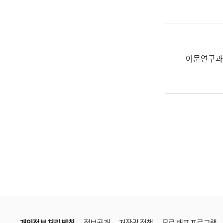
한
국
어
진
흥
어문연구과
과
수
어
점
자
진
흥
과
개인정보 처리 방침
정보공개
저작권 정책
무료 배포 프로그램