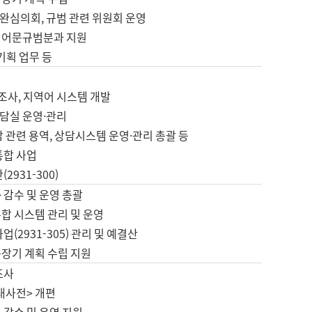
완심의회, 규범 관련 위원회 운영
 어문규범분과 지원
 기획 업무 등
업
 조사, 지역어 시스템 개발
담실 운영·관리
 관련 용역, 상담시스템 운영·관리 총괄 등
통합 사업
2931-300)
 감수 및 운영 총괄
합 시스템 관리 및 운영
업(2931-305) 관리 및 예결산
중장기 계획 수립 지원
조사
대사전> 개편