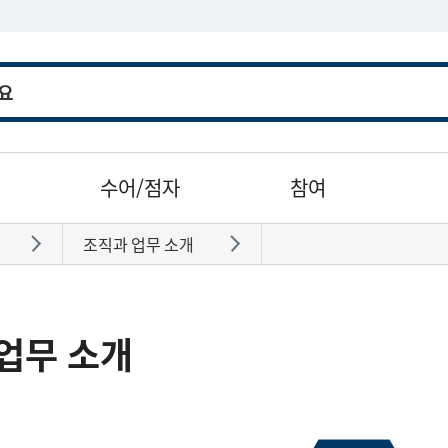
수어/점자
참여
조직과 업무 소개
바로가기
바로가기
업무 소개