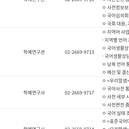
ㅇ 사전정보보
ㅇ 국어심의회
ㅇ 국회 대응,
ㅇ 지역어 사
- 지역별 언어
ㅇ 국어생활상
학예연구관
02-2669-9713
- 국어생활상담
ㅇ 남북 언어 
ㅇ 예산 및 결산(
ㅇ <우리말샘>
ㅇ 국어사전 통
학예연구사
02-2669-9717
ㅇ 사전 세부 사
ㅇ 사전편찬 
ㅇ 국어 실태 
ㅇ <표준국어