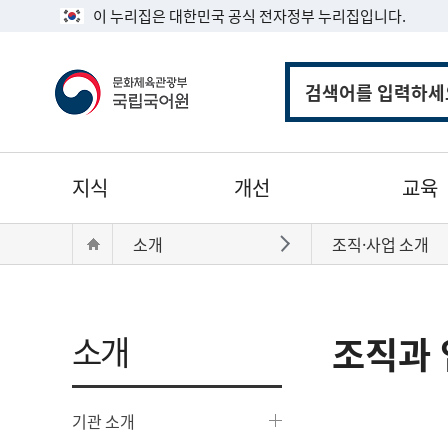
이 누리집은 대한민국 공식 전자정부 누리집입니다.
통
합
검
색
주
지식
개선
교육
메
뉴
현
Home
소개
조직·사업 소개
바로가기
재
위
치:
소개
조직과 
기관 소개