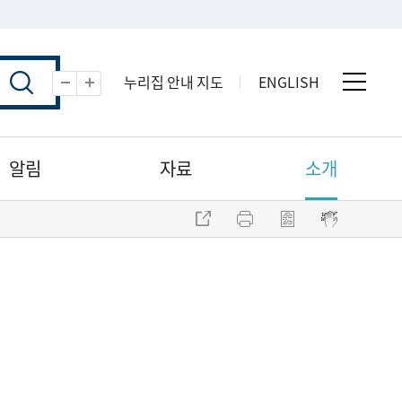
누리집 안내 지도
ENGLISH
전체 
축소
확대
알림
자료
소개
주소 복사
프린트
점자파일 내려받기
점자뷰어 보