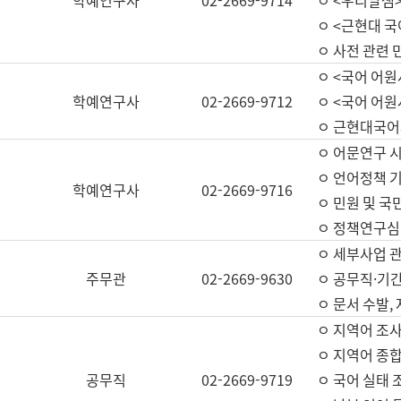
학예연구사
02-2669-9714
ㅇ <우리말샘>
ㅇ <근현대 
ㅇ 사전 관련 
ㅇ <국어 어원
학예연구사
02-2669-9712
ㅇ <국어 어원
ㅇ 근현대국어
ㅇ 어문연구 시
ㅇ 언어정책 기
학예연구사
02-2669-9716
ㅇ 민원 및 국
ㅇ 정책연구심
ㅇ 세부사업 관리
주무관
02-2669-9630
ㅇ 공무직·기간
ㅇ 문서 수발,
ㅇ 지역어 조사
ㅇ 지역어 종합
공무직
02-2669-9719
ㅇ 국어 실태 