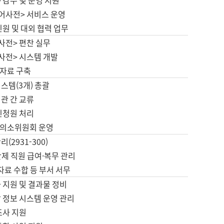
 감수 및 운영 지원
국어사전> 서비스 운영
민원 및 대외 협력 업무
사전> 편찬 실무
사전> 시스템 개발
자료 구축
스템(3개) 총괄
관 간 교류
민청원 처리
의소위원회 운영
(2931-300)
제 직원 급여·복무 관리
 자료 수합 등 부서 서무
 지원 및 결과물 정비
 정보 시스템 운영 관리
조사 지원