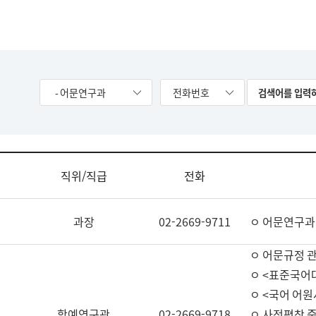
- 어문연구과
전화번호
직위/직급
전화
과장
02-2669-9711
ㅇ 어문연구과
ㅇ 어문규정 
ㅇ <표준국어
ㅇ <국어 어원
학예연구관
02-2669-9718
ㅇ 사전편찬 