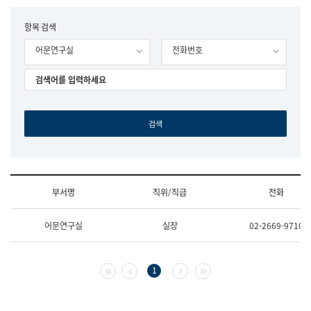
립
국
F
항목 검색
어
o
원
어문연구실
전화번호
r
조
m
직
도
국
어
원
원
장
기
획
연
수
부서명
직위/직급
전화
부
기
조
획
어문연구실
실장
02-2669-9710
직
운
및
영
업
과
무
공
첫 페이지
이전 페이지
다음 페이지
마지막 페이지
1
소
공
개
언
(부
어
서
과