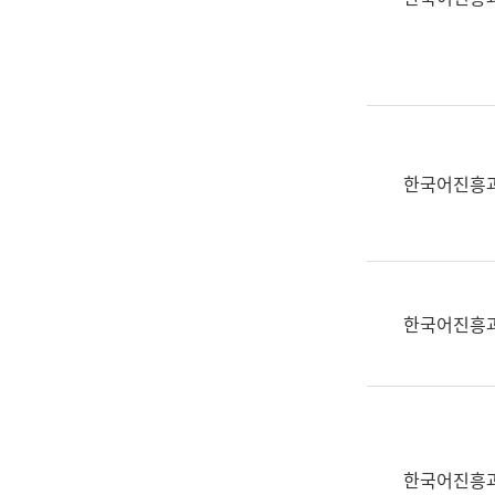
(부
획
서
운
명,
영
직
과
위/
공
직
공
급,
언
한국어진흥
전
어
화,
과
담
교
당
육
업
연
한국어진흥
무)
수
과
어
문
연
구
한국어진흥