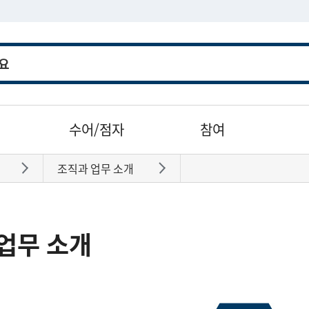
수어/점자
참여
조직과 업무 소개
바로가기
바로가기
업무 소개