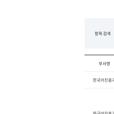
국
립
국
어
원
F
항목 검색
조
o
직
r
도
m
국
어
부서명
원
원
조
장
한국어진흥
직
기
및
획
업
연
무
수
소
부
개
기
한국어진흥