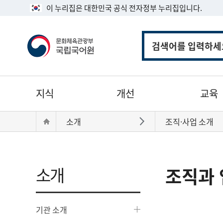
이 누리집은 대한민국 공식 전자정부 누리집입니다.
통
합
검
색
주
지식
개선
교육
메
뉴
현
Home
소개
조직·사업 소개
바로가기
재
위
치:
소개
조직과 
기관 소개