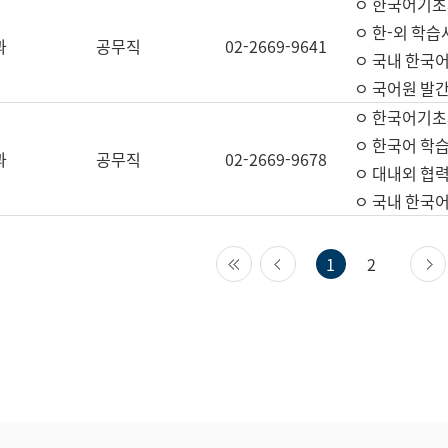
ㅇ 한국어기초
ㅇ 한-외 학습
과
공무직
02-2669-9641
ㅇ 국내 한국
ㅇ 국어원 발간
ㅇ 한국어기초
ㅇ 한국어 학
과
공무직
02-2669-9678
ㅇ 대내외 협력
ㅇ 국내 한국
첫 페이지
이전 페이지
1
2