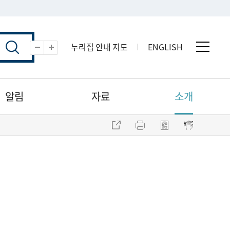
누리집 안내 지도
ENGLISH
전체 
축소
확대
알림
자료
소개
주소 복사
프린트
점자파일 내려받기
점자뷰어 보