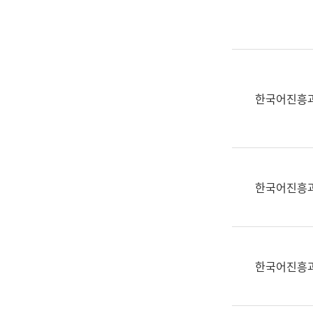
실
어
문
연
구
과
한국어진흥
어
문
연
구
과
한국어진흥
(사
전
팀)
언
어
한국어진흥
정
보
과