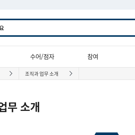
수어/점자
참여
조직과 업무 소개
바로가기
바로가기
업무 소개