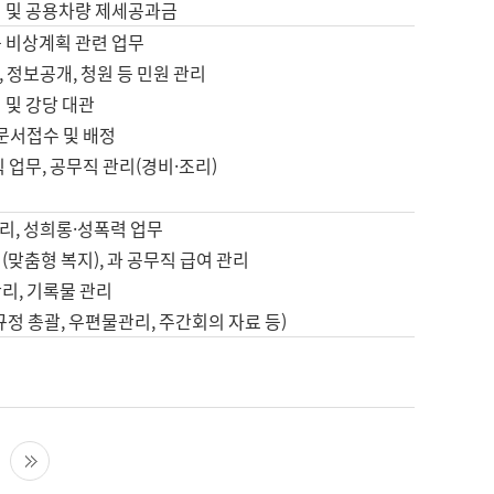
영 및 공용차량 제세공과금
등 비상계획 관련 업무
 정보공개, 청원 등 민원 관리
 및 강당 대관
 문서접수 및 배정
직 업무, 공무직 관리(경비·조리)
영
리, 성희롱·성폭력 업무
(맞춤형 복지), 과 공무직 급여 관리
리, 기록물 관리
규정 총괄, 우편물관리, 주간회의 자료 등)
영
다음 페이지
마지막 페이지