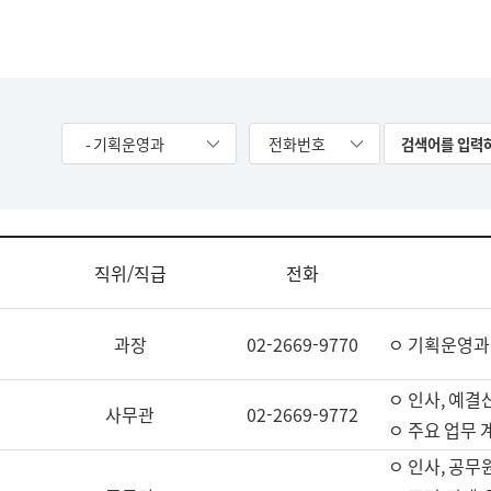
- 기획운영과
전화번호
직위/직급
전화
과장
02-2669-9770
ㅇ 기획운영과
ㅇ 인사, 예결산
사무관
02-2669-9772
ㅇ 주요 업무 
ㅇ 인사, 공무