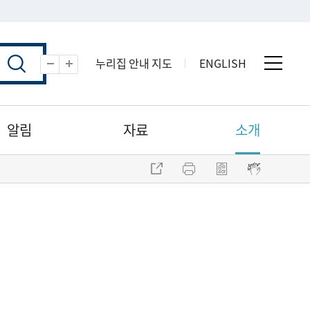
누리집 안내 지도
ENGLISH
전체 
축소
확대
알림
자료
소개
주소 복사
프린트
점자파일 내려받기
점자뷰어 보