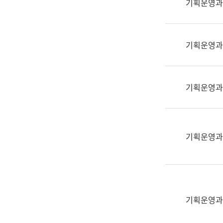
기획운영과
(부
획
서
운
명,
영
직
기획운영과
과
위/
공
직
공
급,
언
기획운영과
전
어
화,
과
담
교
당
육
기획운영과
업
연
무)
수
과
어
문
기획운영과
연
구