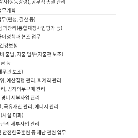
 감사(행동강령), 공무직 총괄 관리
 업무계획
업무(편성, 결산 등)
, 성과관리(통합재정사업평가 등)
 국어정책과 협조 업무
, 건강보험
 출납, 지출 업무(지출관 보조)
금 등
재무관 보조)
, 예산집행 관리, 회계직 관리
관리, 법적의무구매 관리
본경비 세부사업 관리
설, 국유재산 관리, 에너지 관리
(시설·미화)
사관리 세부사업 관리
및 안전한국훈련 등 재난 관련 업무