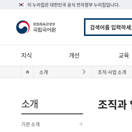
이 누리집은 대한민국 공식 전자정부 누리집입니다.
통
합
검
색
주
지식
개선
교육
메
뉴
현
Home
소개
조직·사업 소개
바로가기
재
위
치:
소개
조직과 
기관 소개