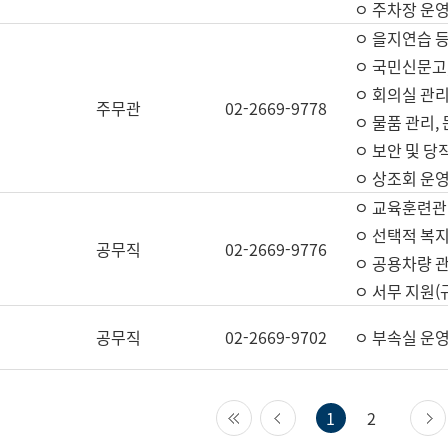
ㅇ 주차장 운
ㅇ 을지연습 
ㅇ 국민신문고,
ㅇ 회의실 관리
주무관
02-2669-9778
ㅇ 물품 관리,
ㅇ 보안 및 당
ㅇ 상조회 운
ㅇ 교육훈련관
ㅇ 선택적 복지
공무직
02-2669-9776
ㅇ 공용차량 관
ㅇ 서무 지원(
공무직
02-2669-9702
ㅇ 부속실 운
첫 페이지
이전 페이지
1
2