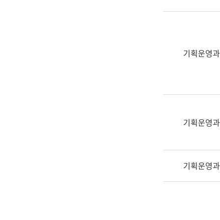
실
어
문
연
구
기획운영과
과
어
문
연
구
과
기획운영과
(사
전
팀)
기획운영과
언
어
정
보
과