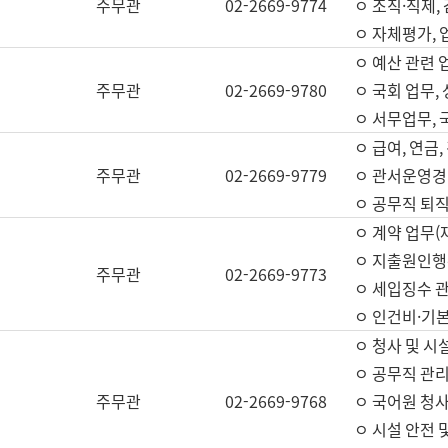
주무관
02-2669-9774
ㅇ 조직·직제,
ㅇ 자체평가,
ㅇ 예산 관련 
주무관
02-2669-9780
ㅇ 국회 업무
ㅇ 서무업무,
ㅇ 급여, 연금
주무관
02-2669-9779
ㅇ 관서운영경비
ㅇ 공무직 퇴직
ㅇ 계약 업무(
ㅇ 지출원인행위
주무관
02-2669-9773
ㅇ 세입징수 
ㅇ 인건비·기
ㅇ 청사 및 시
ㅇ 공무직 관리
주무관
02-2669-9768
ㅇ 국어원 청
ㅇ 시설 안전 