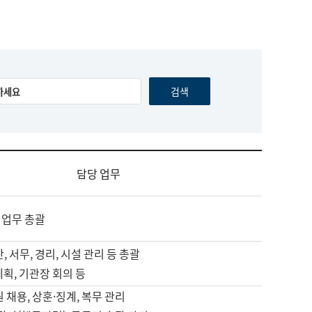
담당 업무
 업무 총괄
, 서무, 경리, 시설 관리 등 총괄
계획, 기관장 회의 등
원 채용, 상훈·징계, 복무 관리