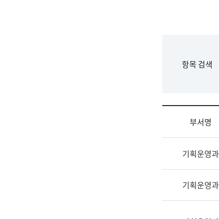
국
립
국
어
원
F
항목 검색
조
o
직
r
도
m
국
어
부서명
원
원
조
장
기획운영과
직
기
및
획
업
연
기획운영과
무
수
소
부
개
기