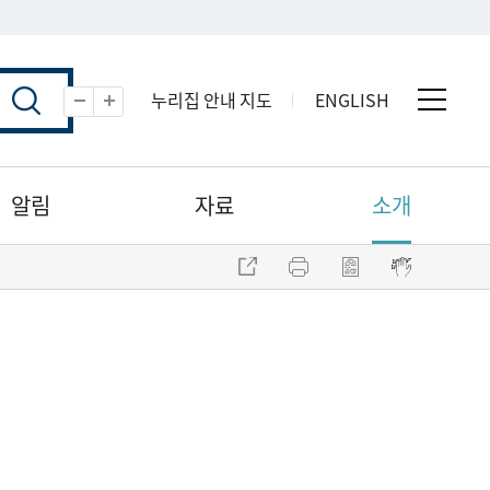
누리집 안내 지도
ENGLISH
전체 
축소
확대
알림
자료
소개
주소 복사
프린트
점자파일 내려받기
점자뷰어 보