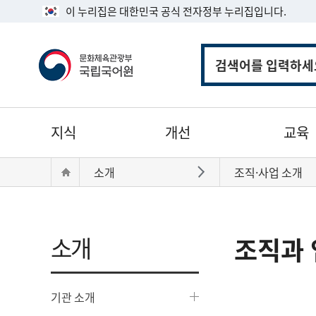
이 누리집은 대한민국 공식 전자정부 누리집입니다.
통
합
검
색
주
지식
개선
교육
메
뉴
현
Home
소개
조직·사업 소개
바로가기
재
위
치:
소개
조직과 
기관 소개