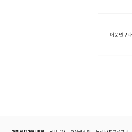
한
국
어
진
흥
어문연구과
과
수
어
점
자
진
흥
과
개인정보 처리 방침
정보공개
저작권 정책
무료 배포 프로그램