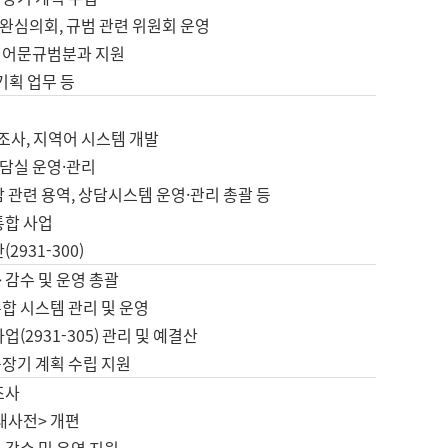
완심의회, 규범 관련 위원회 운영
 어문규범분과 지원
 기획 업무 등
업
 조사, 지역어 시스템 개발
담실 운영·관리
 관련 용역, 상담시스템 운영·관리 총괄 등
통합 사업
2931-300)
 감수 및 운영 총괄
합 시스템 관리 및 운영
업(2931-305) 관리 및 예결산
중장기 계획 수립 지원
조사
대사전> 개편