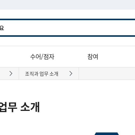
수어/점자
참여
조직과 업무 소개
바로가기
바로가기
업무 소개