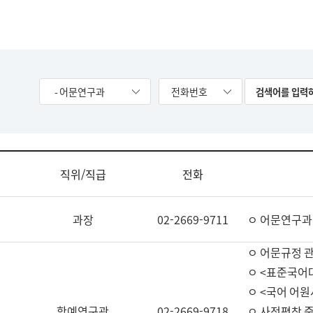
- 어문연구과
전화번호
직위/직급
전화
과장
02-2669-9711
ㅇ 어문연구과
ㅇ 어문규정 
ㅇ <표준국어
ㅇ <국어 어원
학예연구관
02-2669-9718
ㅇ 사전편찬 