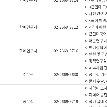
학예연구사
02-2669-9714
ㅇ <우리말샘>
ㅇ <근현대 
ㅇ 사전 관련 
ㅇ <국어 어원
학예연구사
02-2669-9712
ㅇ <국어 어원
ㅇ 근현대국어
ㅇ 어문연구 시
ㅇ 언어정책 기
학예연구사
02-2669-9716
ㅇ 민원 및 국
ㅇ 정책연구심
ㅇ 세부사업 관리
주무관
02-2669-9630
ㅇ 공무직·기간
ㅇ 문서 수발,
ㅇ 지역어 조사
ㅇ 지역어 종합
공무직
02-2669-9719
ㅇ 국어 실태 