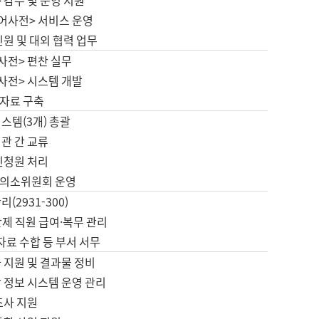
 감수 및 운영 지원
국어사전> 서비스 운영
민원 및 대외 협력 업무
사전> 편찬 실무
사전> 시스템 개발
자료 구축
스템(3개) 총괄
관 간 교류
민청원 처리
의소위원회 운영
(2931-300)
제 직원 급여·복무 관리
 자료 수합 등 부서 서무
 지원 및 결과물 정비
 정보 시스템 운영 관리
조사 지원