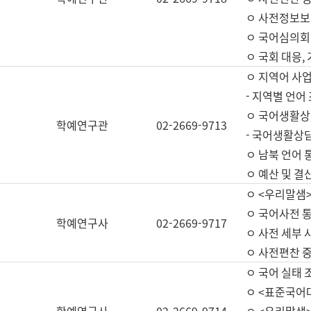
ㅇ 사전정보보
ㅇ 국어심의회
ㅇ 국회 대응,
ㅇ 지역어 사
- 지역별 언어
ㅇ 국어생활상
학예연구관
02-2669-9713
- 국어생활상담
ㅇ 남북 언어 
ㅇ 예산 및 결산(
ㅇ <우리말샘>
ㅇ 국어사전 통
학예연구사
02-2669-9717
ㅇ 사전 세부 사
ㅇ 사전편찬 
ㅇ 국어 실태 
ㅇ <표준국어