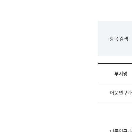
국
립
국
어
원
F
항목 검색
조
o
직
r
도
m
국
어
부서명
원
원
조
장
어문연구과
직
기
및
획
업
연
무
수
소
부
개
기
어문연구과