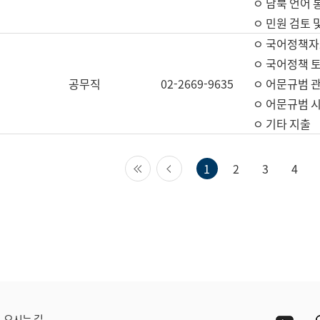
ㅇ 남북 언어 
ㅇ 민원 검토 
ㅇ 국어정책자
ㅇ 국어정책 
공무직
02-2669-9635
ㅇ 어문규범 
ㅇ 어문규범 
ㅇ 기타 지출
첫 페이지
이전 페이지
1
2
3
4
Yout
오시는 길