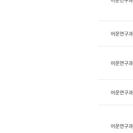
어문연구과
실
어
문
연
구
어문연구과
과
어
문
연
어문연구과
구
과
(사
전
어문연구과
팀)
언
어
정
보
어문연구과
과