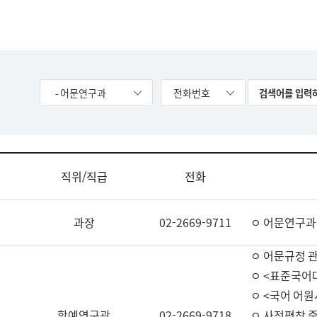
- 어문연구과
전화번호
직위/직급
전화
과장
02-2669-9711
ㅇ 어문연구과
ㅇ 어문규정 
ㅇ <표준국어
ㅇ <국어 어원
학예연구관
02-2669-9718
ㅇ 사전편찬 