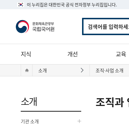
이 누리집은 대한민국 공식 전자정부 누리집입니다.
통
합
검
색
주
지식
개선
교육
메
뉴
현
Home
소개
조직·사업 소개
바로가기
재
위
치:
소개
조직과 
기관 소개