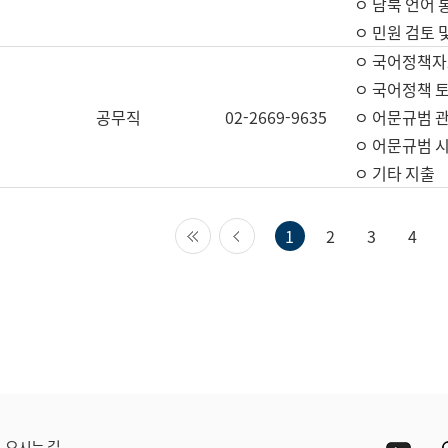
ㅇ 남북 언어 
ㅇ 민원 검토 
ㅇ 국어정책자
ㅇ 국어정책 
공무직
02-2669-9635
ㅇ 어문규범 
ㅇ 어문규범 
ㅇ 기타 지출
첫 페이지
이전 페이지
1
2
3
4
Yout
오시는 길