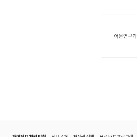
한
국
어
진
흥
어문연구과
과
수
어
점
자
진
흥
과
개인정보 처리 방침
정보공개
저작권 정책
무료 배포 프로그램