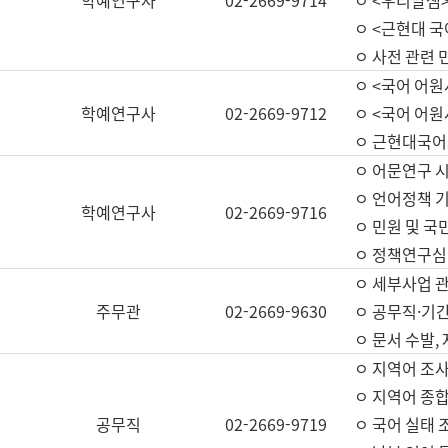
학예연구사
02-2669-9714
ㅇ <우리말샘>
ㅇ <근현대 
ㅇ 사전 관련 
ㅇ <국어 어원
학예연구사
02-2669-9712
ㅇ <국어 어원
ㅇ 근현대국어
ㅇ 어문연구 시
ㅇ 언어정책 기
학예연구사
02-2669-9716
ㅇ 민원 및 국
ㅇ 정책연구심
ㅇ 세부사업 관리
주무관
02-2669-9630
ㅇ 공무직·기간
ㅇ 문서 수발,
ㅇ 지역어 조사
ㅇ 지역어 종합
공무직
02-2669-9719
ㅇ 국어 실태 