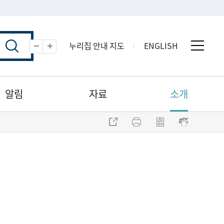
누리집 안내 지도
ENGLISH
전체 
축소
확대
알림
자료
소개
주소 복사
프린트
점자파일 내려받기
점자뷰어 보