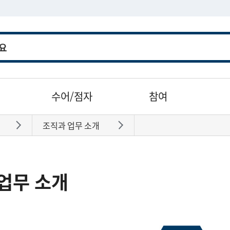
수어/점자
참여
조직과 업무 소개
바로가기
바로가기
업무 소개