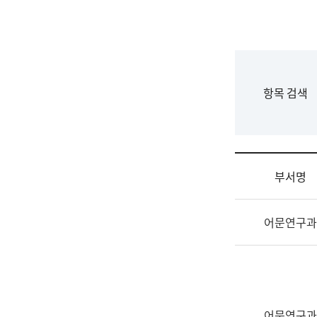
국
립
국
어
원
F
항목 검색
조
o
직
r
도
m
국
어
부서명
원
원
조
장
어문연구과
직
기
및
획
업
연
무
수
소
부
개
기
어문연구과