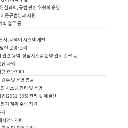
완심의회, 규범 관련 위원회 운영
 어문규범분과 지원
 기획 업무 등
업
 조사, 지역어 시스템 개발
담실 운영·관리
 관련 용역, 상담시스템 운영·관리 총괄 등
통합 사업
2931-300)
 감수 및 운영 총괄
합 시스템 관리 및 운영
업(2931-305) 관리 및 예결산
중장기 계획 수립 지원
조사
대사전> 개편