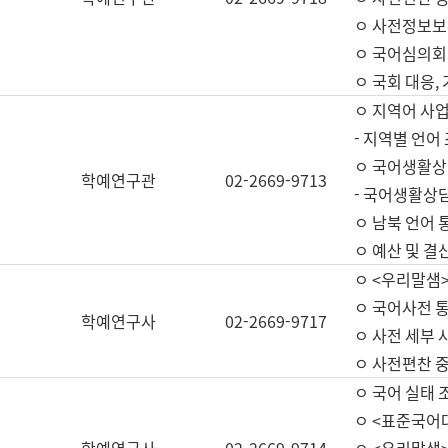
ㅇ 사전정보보
ㅇ 국어심의회
ㅇ 국회 대응,
ㅇ 지역어 사
- 지역별 언어
ㅇ 국어생활상
학예연구관
02-2669-9713
- 국어생활상담
ㅇ 남북 언어 
ㅇ 예산 및 결산(
ㅇ <우리말샘>
ㅇ 국어사전 통
학예연구사
02-2669-9717
ㅇ 사전 세부 사
ㅇ 사전편찬 
ㅇ 국어 실태 
ㅇ <표준국어