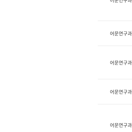
어문연구과
실
어
문
연
구
어문연구과
과
어
문
연
어문연구과
구
과
(사
전
어문연구과
팀)
언
어
정
보
어문연구과
과