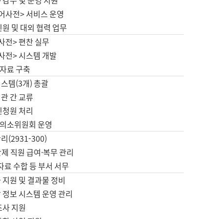
 감수 및 운영 지원
국어사전> 서비스 운영
민원 및 대외 협력 업무
사전> 편찬 실무
사전> 시스템 개발
자료 구축
스템(3개) 총괄
관 간 교류
민청원 처리
의소위원회 운영
(2931-300)
제 직원 급여·복무 관리
 자료 수합 등 부서 서무
 지원 및 결과물 정비
 정보 시스템 운영 관리
조사 지원