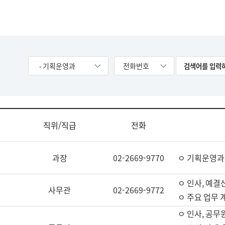
- 기획운영과
전화번호
직위/직급
전화
과장
02-2669-9770
ㅇ 기획운영과
ㅇ 인사, 예결산
사무관
02-2669-9772
ㅇ 주요 업무 
ㅇ 인사, 공무