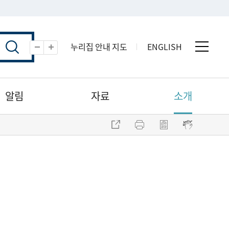
누리집 안내 지도
ENGLISH
전체 
축소
확대
알림
자료
소개
주소 복사
프린트
점자파일 내려받기
점자뷰어 보