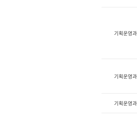
실
어
문
연
구
기획운영과
과
어
문
연
구
과
기획운영과
(사
전
팀)
기획운영과
언
어
정
보
과