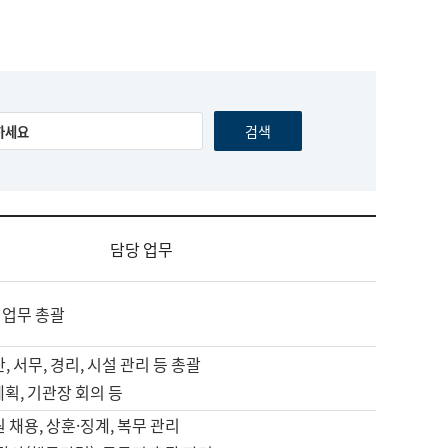
담당 업무
 업무 총괄
, 서무, 경리, 시설 관리 등 총괄
계획, 기관장 회의 등
원 채용, 상훈·징계, 복무 관리