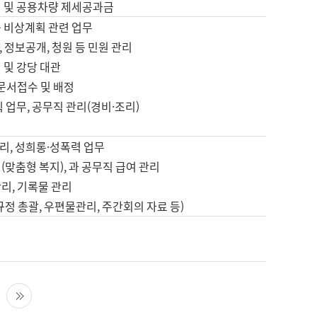
영 및 공용차량 제세공과금
등 비상계획 관련 업무
 정보공개, 청원 등 민원 관리
 및 강당 대관
 문서접수 및 배정
직 업무, 공무직 관리(경비·조리)
영
리, 성희롱·성폭력 업무
(맞춤형 복지), 과 공무직 급여 관리
리, 기록물 관리
규정 총괄, 우편물관리, 주간회의 자료 등)
영
다음 페이지
마지막 페이지