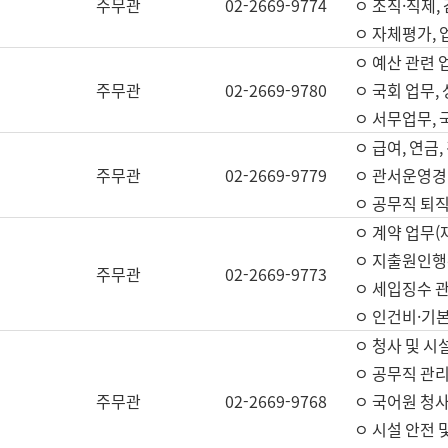
주무관
02-2669-9774
ㅇ 조직·직제,
ㅇ 자체평가,
ㅇ 예산 관련 
주무관
02-2669-9780
ㅇ 국회 업무
ㅇ 서무업무,
ㅇ 급여, 연금
주무관
02-2669-9779
ㅇ 관서운영경비
ㅇ 공무직 퇴직
ㅇ 계약 업무(
ㅇ 지출원인행위
주무관
02-2669-9773
ㅇ 세입징수 
ㅇ 인건비·기
ㅇ 청사 및 시
ㅇ 공무직 관리
주무관
02-2669-9768
ㅇ 국어원 청
ㅇ 시설 안전 