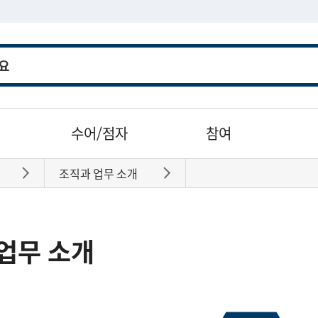
수어/점자
참여
조직과 업무 소개
바로가기
바로가기
업무 소개