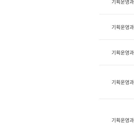
기획운영과
(부
획
서
운
명,
영
직
기획운영과
과
위/
공
직
공
급,
언
기획운영과
전
어
화,
과
담
교
당
육
기획운영과
업
연
무)
수
과
어
문
기획운영과
연
구