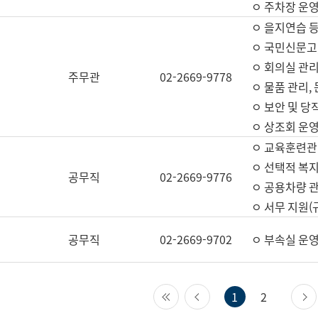
ㅇ 주차장 운
ㅇ 을지연습 
ㅇ 국민신문고,
ㅇ 회의실 관리
주무관
02-2669-9778
ㅇ 물품 관리,
ㅇ 보안 및 당
ㅇ 상조회 운
ㅇ 교육훈련관
ㅇ 선택적 복지
공무직
02-2669-9776
ㅇ 공용차량 관
ㅇ 서무 지원(
공무직
02-2669-9702
ㅇ 부속실 운
첫 페이지
이전 페이지
1
2