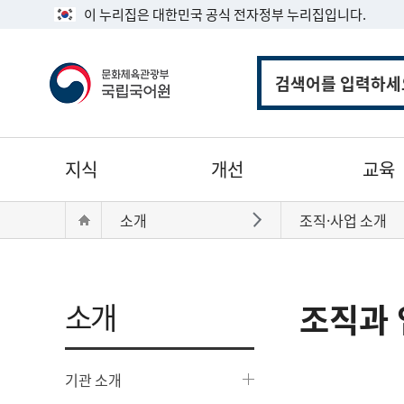
이 누리집은 대한민국 공식 전자정부 누리집입니다.
통
합
검
색
주
지식
개선
교육
메
뉴
현
Home
소개
조직·사업 소개
바로가기
재
위
치:
소개
조직과 
기관 소개