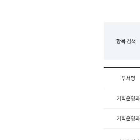
국
립
국
어
원
F
항목 검색
조
o
직
r
도
m
국
어
부서명
원
원
조
장
기획운영과
직
기
및
획
업
연
기획운영과
무
수
소
부
개
기