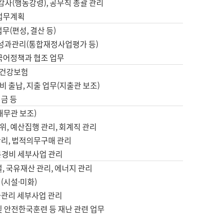
 감사(행동강령), 공무직 총괄 관리
 업무계획
업무(편성, 결산 등)
, 성과관리(통합재정사업평가 등)
 국어정책과 협조 업무
, 건강보험
 출납, 지출 업무(지출관 보조)
금 등
재무관 보조)
, 예산집행 관리, 회계직 관리
관리, 법적의무구매 관리
본경비 세부사업 관리
설, 국유재산 관리, 에너지 관리
(시설·미화)
사관리 세부사업 관리
및 안전한국훈련 등 재난 관련 업무