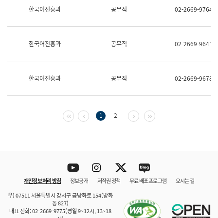
보
한국어진흥과
공무직
02-2669-9764
과
한
국
어
한국어진흥과
공무직
02-2669-9641
진
흥
과
수
한국어진흥과
공무직
02-2669-9678
어
점
자
진
흥
첫 페이지
이전 페이지
다음 페이지
마지막 페이지
1
2
과
Youtube
Instagram
Twitter
blog
개인정보 처리 방침
정보공개
저작권 정책
무료 배포 프로그램
오시는 길
바로 가기
문체부와 소속기관
우) 07511 서울특별시 강서구 금낭화로 154(방화
동 827)
대표 전화: 02-2669-9775(평일 9~12시, 13~18