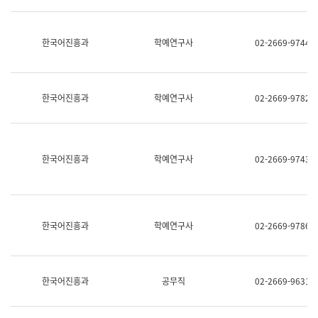
명,
교
직
육
위/
연
한국어진흥과
학예연구사
02-2669-9744
직
수
급,
과
전
어
화,
문
담
연
한국어진흥과
학예연구사
02-2669-9782
당
구
업
실
무)
어
문
연
한국어진흥과
학예연구사
02-2669-9743
구
과
어
문
연
한국어진흥과
학예연구사
02-2669-9786
구
과
(사
전
팀)
한국어진흥과
공무직
02-2669-9631
언
어
정