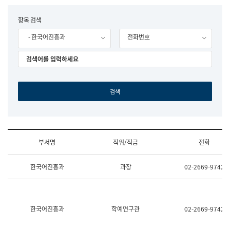
립
국
F
항목 검색
어
o
원
- 한국어진흥과
전화번호
r
조
m
직
도
국
어
원
원
장
기
획
연
수
부서명
직위/직급
전화
부
기
조
획
한국어진흥과
과장
02-2669-9742
직
운
및
영
업
과
무
공
소
공
한국어진흥과
학예연구관
02-2669-9742
개
언
(부
어
서
과