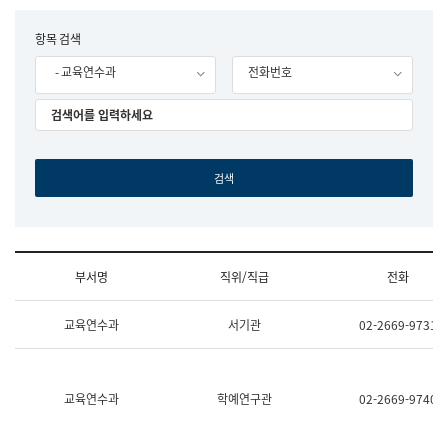
립
국
F
항목 검색
어
o
원
- 교육연수과
전화번호
r
조
m
직
도
국
어
원
원
장
기
획
연
수
부서명
직위/직급
전화
부
기
조
획
교육연수과
서기관
02-2669-9731
직
운
및
영
업
과
무
공
소
공
교육연수과
학예연구관
02-2669-9740
개
언
(부
어
서
과