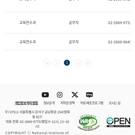
보
과
한
국
교육연수과
공무직
02-2669-9752
어
진
흥
과
교육연수과
공무직
02-2669-9645
수
어
점
자
첫 페이지
이전 페이지
다음 페이지
마지막 페이지
1
진
흥
과
Youtube
Instagram
Twitter
blog
개인정보 처리 방침
정보공개
저작권 정책
무료 배포 프로그램
오시는 길
바로 가기
문체부와 소속기관
우) 07511 서울특별시 강서구 금낭화로 154(방화
동 827)
대표 전화: 02-2669-9775(평일 9~12시, 13~18
시)
COPYRIGHT ⓒ National Institute of