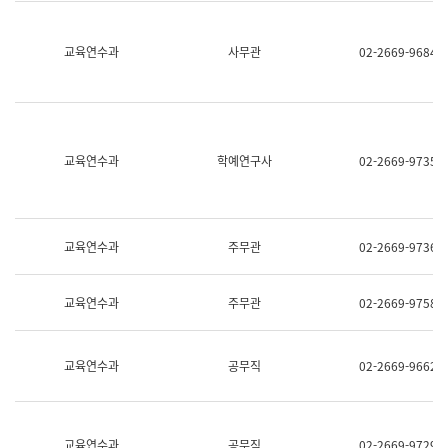
명,
교
직
육
위/
연
교육연수과
사무관
02-2669-9684
직
수
급,
과
전
어
화,
문
담
연
당
구
교육연수과
학예연구사
02-2669-9735
업
실
무)
어
문
연
구
교육연수과
주무관
02-2669-9736
과
어
문
교육연수과
주무관
02-2669-9758
연
구
과
(사
교육연수과
공무직
02-2669-9662
전
팀)
언
어
정
교육연수과
공무직
02-2669-9729