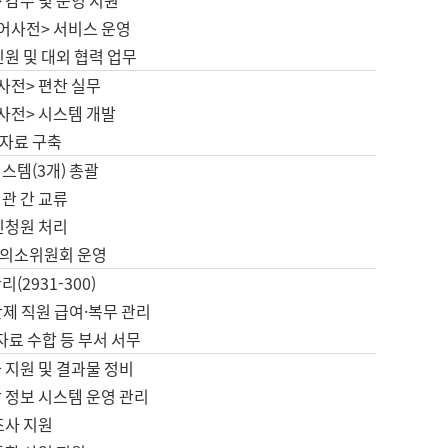
 감수 및 운영 지원
국어사전> 서비스 운영
민원 및 대외 협력 업무
사전> 편찬 실무
사전> 시스템 개발
자료 구축
스템(3개) 총괄
관 간 교류
민청원 처리
의소위원회 운영
(2931-300)
제 직원 급여·복무 관리
 자료 수합 등 부서 서무
 지원 및 결과물 정비
 정보 시스템 운영 관리
조사 지원