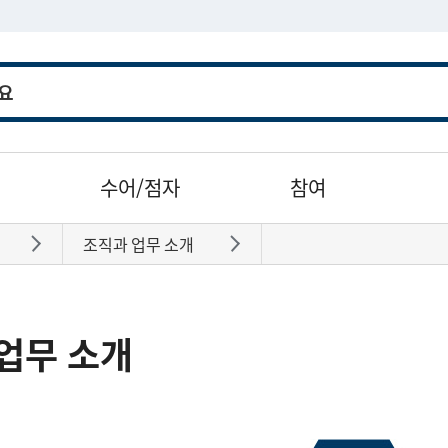
수어/점자
참여
조직과 업무 소개
바로가기
바로가기
업무 소개