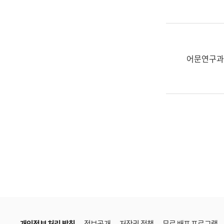
한
국
어
진
흥
어문연구과
과
수
어
점
자
진
흥
과
개인정보 처리 방침
정보공개
저작권 정책
무료 배포 프로그램