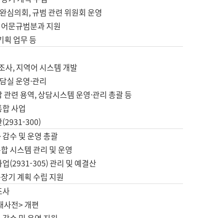
완심의회, 규범 관련 위원회 운영
 어문규범분과 지원
 기획 업무 등
업
 조사, 지역어 시스템 개발
담실 운영·관리
 관련 용역, 상담시스템 운영·관리 총괄 등
통합 사업
2931-300)
 감수 및 운영 총괄
합 시스템 관리 및 운영
업(2931-305) 관리 및 예결산
중장기 계획 수립 지원
조사
대사전> 개편