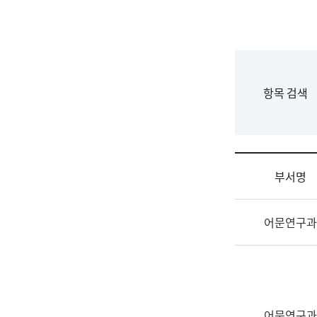
국
립
국
어
원
F
항목 검색
조
o
직
r
도
m
국
어
부서명
원
원
조
장
어문연구과
직
기
및
획
업
연
무
수
소
부
개
기
어문연구과