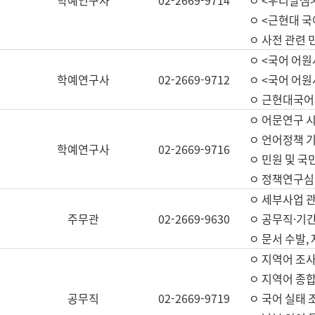
학예연구사
02-2669-9714
ㅇ <우리말샘>
ㅇ <근현대 
ㅇ 사전 관련 
ㅇ <국어 어원
학예연구사
02-2669-9712
ㅇ <국어 어원
ㅇ 근현대국어
ㅇ 어문연구 시
ㅇ 언어정책 기
학예연구사
02-2669-9716
ㅇ 민원 및 국
ㅇ 정책연구심
ㅇ 세부사업 관리
주무관
02-2669-9630
ㅇ 공무직·기간
ㅇ 문서 수발,
ㅇ 지역어 조사
ㅇ 지역어 종합
공무직
02-2669-9719
ㅇ 국어 실태 