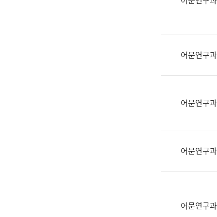
어문연구과
실
어
문
연
구
어문연구과
과
어
문
연
어문연구과
구
과
(사
전
어문연구과
팀)
언
어
정
보
어문연구과
과