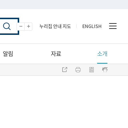
누리집 안내 지도
ENGLISH
전체 
축소
확대
알림
자료
소개
주소 복사
프린트
점자파일 내려받기
점자뷰어 보