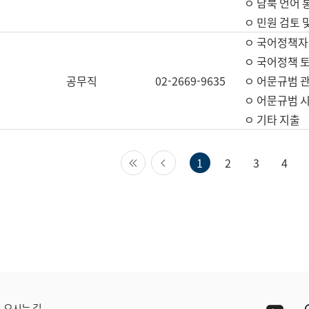
ㅇ 남북 언어 
ㅇ 민원 검토 
ㅇ 국어정책자
ㅇ 국어정책 
공무직
02-2669-9635
ㅇ 어문규범 
ㅇ 어문규범 
ㅇ 기타 지출
첫 페이지
이전 페이지
1
2
3
4
Yout
오시는 길