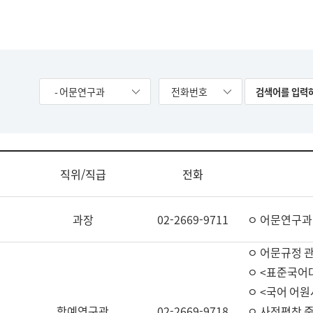
- 어문연구과
전화번호
직위/직급
전화
과장
02-2669-9711
ㅇ 어문연구과
ㅇ 어문규정 
ㅇ <표준국어
ㅇ <국어 어원
학예연구관
02-2669-9718
ㅇ 사전편찬 