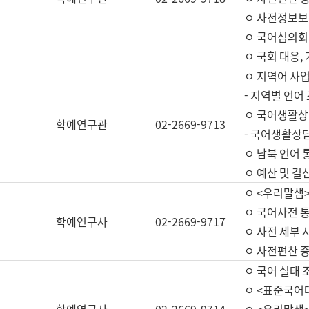
ㅇ 사전정보보
ㅇ 국어심의회
ㅇ 국회 대응,
ㅇ 지역어 사
- 지역별 언어
ㅇ 국어생활상
학예연구관
02-2669-9713
- 국어생활상담
ㅇ 남북 언어 
ㅇ 예산 및 결산(
ㅇ <우리말샘>
ㅇ 국어사전 통
학예연구사
02-2669-9717
ㅇ 사전 세부 사
ㅇ 사전편찬 
ㅇ 국어 실태 
ㅇ <표준국어