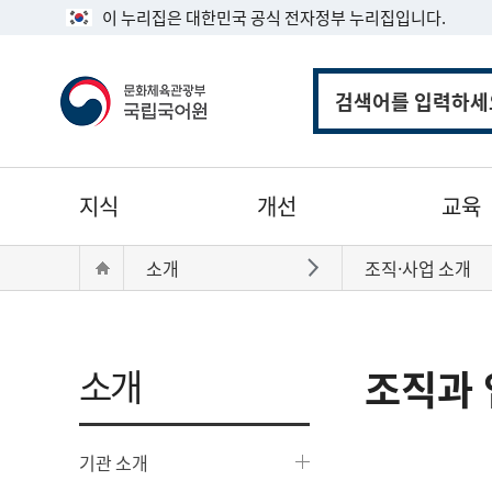
이 누리집은 대한민국 공식 전자정부 누리집입니다.
통
합
검
색
주
지식
개선
교육
메
뉴
현
Home
소개
조직·사업 소개
바로가기
재
위
치:
소개
조직과 
기관 소개