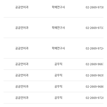
명,
교
공공언어과
학예연구사
02-2669-9738
직
육
위/
연
직
수
급,
과
전
어
공공언어과
학예연구사
02-2669-9733
화,
문
담
연
당
구
업
실
무)
어
공공언어과
학예연구사
02-2669-9724
문
연
구
과
공공언어과
공무직
02-2669-9667
어
문
연
공공언어과
공무직
02-2669-9639
구
과
(사
공공언어과
공무직
02-2669-9680
전
팀)
언
공공언어과
공무직
02-2669-9728
어
정