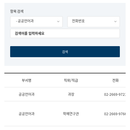
립
국
F
항목 검색
어
o
원
- 공공언어과
전화번호
r
조
m
직
도
국
어
원
원
장
기
획
연
수
부서명
직위/직급
전화
부
기
조
획
공공언어과
과장
02-2669-9721
직
운
및
영
업
과
무
공
공공언어과
학예연구관
02-2669-9766
소
공
개
언
(부
어
서
과