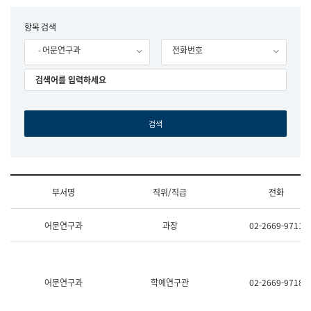
립
국
F
항목 검색
어
o
원
- 어문연구과
전화번호
r
조
m
직
도
국
어
원
원
장
기
획
연
수
부서명
직위/직급
전화
부
기
조
획
어문연구과
과장
02-2669-9711
직
운
및
영
업
과
무
공
소
공
어문연구과
학예연구관
02-2669-9718
개
언
(부
어
서
과