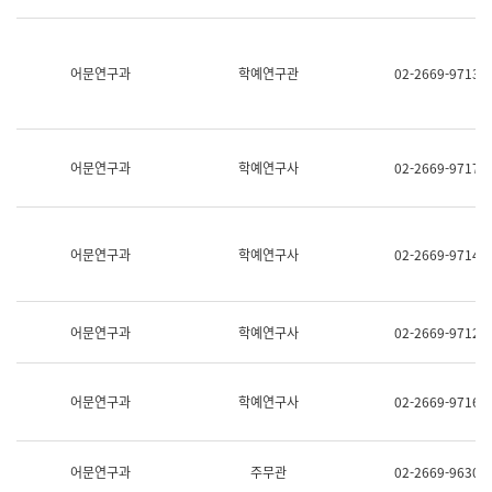
명,
교
직
육
위/
연
직
어문연구과
학예연구관
02-2669-9713
수
급,
과
전
어
화,
문
담
연
당
구
어문연구과
학예연구사
02-2669-9717
업
실
무)
어
문
연
어문연구과
학예연구사
02-2669-9714
구
과
어
문
어문연구과
학예연구사
02-2669-9712
연
구
과
(사
어문연구과
학예연구사
02-2669-9716
전
팀)
언
어
어문연구과
주무관
02-2669-9630
정