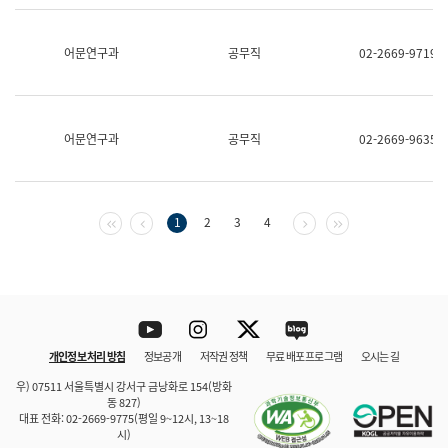
보
과
한
어문연구과
공무직
02-2669-9719
국
어
진
흥
과
어문연구과
공무직
02-2669-9635
수
어
점
자
진
첫 페이지
이전 페이지
다음 페이지
마지막 페이지
1
2
3
4
흥
과
Youtube
Instagram
Twitter
blog
개인정보 처리 방침
정보공개
저작권 정책
무료 배포 프로그램
오시는 길
바로 가기
문체부와 소속기관
우) 07511 서울특별시 강서구 금낭화로 154(방화
동 827)
대표 전화: 02-2669-9775(평일 9~12시, 13~18
시)