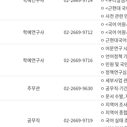
학예연구사
02-2669-9714
ㅇ <우리말샘>
ㅇ <근현대 
ㅇ 사전 관련 
ㅇ <국어 어원
학예연구사
02-2669-9712
ㅇ <국어 어원
ㅇ 근현대국어
ㅇ 어문연구 시
ㅇ 언어정책 기
학예연구사
02-2669-9716
ㅇ 민원 및 국
ㅇ 정책연구심
ㅇ 세부사업 관리
주무관
02-2669-9630
ㅇ 공무직·기간
ㅇ 문서 수발,
ㅇ 지역어 조사
ㅇ 지역어 종합
공무직
02-2669-9719
ㅇ 국어 실태 