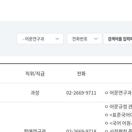
- 어문연구과
전화번호
직위/직급
전화
과장
02-2669-9711
ㅇ 어문연구과
ㅇ 어문규정 
ㅇ <표준국어
ㅇ <국어 어원
학예연구관
02-2669-9718
ㅇ 사전편찬 