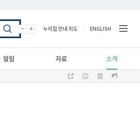
누리집 안내 지도
ENGLISH
전체 
축소
확대
알림
자료
소개
주소 복사
프린트
점자파일 내려받기
점자뷰어 보