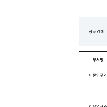
국
립
국
어
원
F
항목 검색
조
o
직
r
도
m
국
어
부서명
원
원
조
장
어문연구과
직
기
및
획
업
연
무
수
소
부
개
기
어문연구과