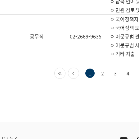
ㅇ 남북 언어 
ㅇ 민원 검토 
ㅇ 국어정책자
ㅇ 국어정책 
공무직
02-2669-9635
ㅇ 어문규범 
ㅇ 어문규범 
ㅇ 기타 지출
첫 페이지
이전 페이지
1
2
3
4
Yout
오시는 길