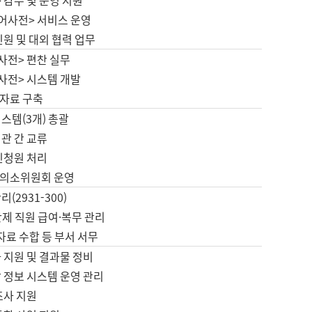
 감수 및 운영 지원
국어사전> 서비스 운영
민원 및 대외 협력 업무
사전> 편찬 실무
사전> 시스템 개발
자료 구축
스템(3개) 총괄
관 간 교류
민청원 처리
의소위원회 운영
(2931-300)
제 직원 급여·복무 관리
 자료 수합 등 부서 서무
 지원 및 결과물 정비
 정보 시스템 운영 관리
조사 지원