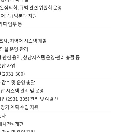
완심의회, 규범 관련 위원회 운영
 어문규범분과 지원
 기획 업무 등
업
 조사, 지역어 시스템 개발
담실 운영·관리
 관련 용역, 상담시스템 운영·관리 총괄 등
통합 사업
2931-300)
 감수 및 운영 총괄
합 시스템 관리 및 운영
업(2931-305) 관리 및 예결산
중장기 계획 수립 지원
조사
대사전> 개편