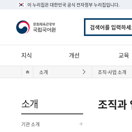
이 누리집은 대한민국 공식 전자정부 누리집입니다.
통
합
검
색
주
지식
개선
교육
메
뉴
현
Home
소개
조직·사업 소개
바로가기
재
위
치:
소개
조직과 
기관 소개