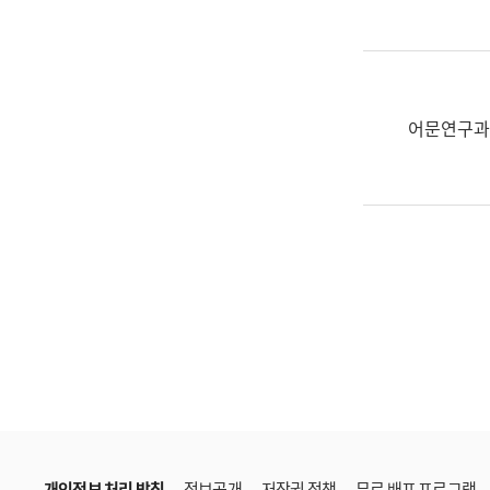
한
국
어
진
흥
어문연구과
과
수
어
점
자
진
흥
과
개인정보 처리 방침
정보공개
저작권 정책
무료 배포 프로그램