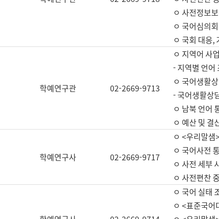
ㅇ 사전정보보
ㅇ 국어심의회
ㅇ 국회 대응,
ㅇ 지역어 사
- 지역별 언어
ㅇ 국어생활상
학예연구관
02-2669-9713
- 국어생활상담
ㅇ 남북 언어 
ㅇ 예산 및 결산(
ㅇ <우리말샘>
ㅇ 국어사전 통
학예연구사
02-2669-9717
ㅇ 사전 세부 사
ㅇ 사전편찬 
ㅇ 국어 실태 
ㅇ <표준국어