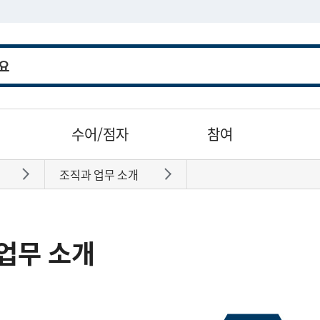
수어/점자
참여
조직과 업무 소개
바로가기
바로가기
업무 소개