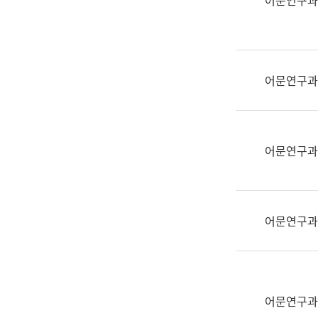
어문연구과
실
어
문
연
구
어문연구과
과
어
문
연
어문연구과
구
과
(사
전
어문연구과
팀)
언
어
정
보
어문연구과
과