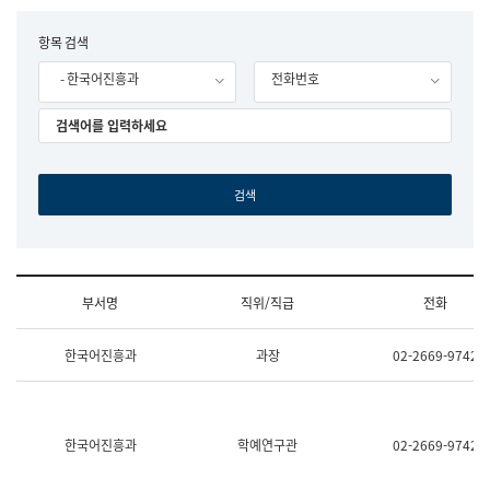
립
국
F
항목 검색
어
o
원
- 한국어진흥과
전화번호
r
조
m
직
도
국
어
원
원
장
기
획
연
수
부서명
직위/직급
전화
부
기
조
획
한국어진흥과
과장
02-2669-9742
직
운
및
영
업
과
무
공
소
공
한국어진흥과
학예연구관
02-2669-9742
개
언
(부
어
서
과