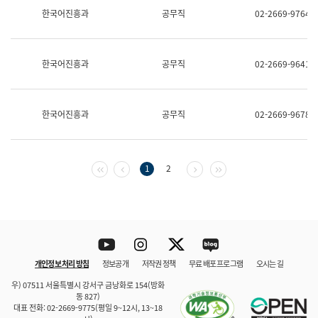
보
한국어진흥과
공무직
02-2669-9764
과
한
국
어
한국어진흥과
공무직
02-2669-9641
진
흥
과
수
한국어진흥과
공무직
02-2669-9678
어
점
자
진
흥
첫 페이지
이전 페이지
다음 페이지
마지막 페이지
1
2
과
Youtube
Instagram
Twitter
blog
개인정보 처리 방침
정보공개
저작권 정책
무료 배포 프로그램
오시는 길
바로 가기
문체부와 소속기관
우) 07511 서울특별시 강서구 금낭화로 154(방화
동 827)
대표 전화: 02-2669-9775(평일 9~12시, 13~18