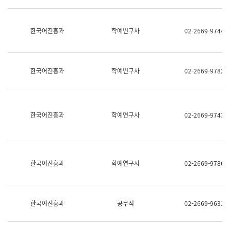
명,
교
직
육
위/
연
한국어진흥과
학예연구사
02-2669-9744
직
수
급,
과
전
어
화,
문
담
연
한국어진흥과
학예연구사
02-2669-9782
당
구
업
실
무)
어
문
연
한국어진흥과
학예연구사
02-2669-9743
구
과
어
문
연
한국어진흥과
학예연구사
02-2669-9786
구
과
(사
전
팀)
한국어진흥과
공무직
02-2669-9631
언
어
정