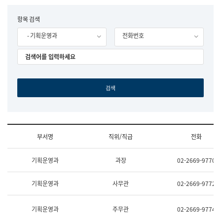
립
국
F
항목 검색
어
o
원
- 기획운영과
전화번호
r
조
m
직
도
국
어
원
원
장
기
획
연
수
부서명
직위/직급
전화
부
기
조
획
기획운영과
과장
02-2669-9770
직
운
및
영
업
과
기획운영과
사무관
02-2669-9772
무
공
소
공
개
언
기획운영과
주무관
02-2669-9774
(부
어
서
과