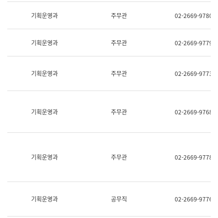
명,
교
직
기획운영과
주무관
02-2669-9780
육
위/
연
직
수
급,
과
기획운영과
주무관
02-2669-9779
전
어
화,
문
담
연
당
기획운영과
주무관
02-2669-9773
구
업
실
무)
어
문
연
기획운영과
주무관
02-2669-9768
구
과
어
문
연
구
기획운영과
주무관
02-2669-9778
과
(사
전
팀)
언
기획운영과
공무직
02-2669-9776
어
정