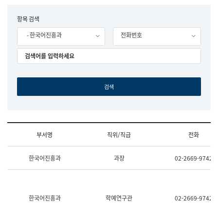
립
국
F
항목 검색
어
o
원
- 한국어진흥과
전화번호
r
조
m
직
도
국
어
원
원
장
기
획
연
수
부서명
직위/직급
전화
부
기
조
획
한국어진흥과
과장
02-2669-9742
직
운
및
영
업
과
무
공
소
공
한국어진흥과
학예연구관
02-2669-9742
개
언
(부
어
서
과