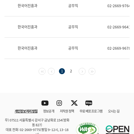
보
한국어진흥과
공무직
02-2669-9764
과
한
국
어
한국어진흥과
공무직
02-2669-9641
진
흥
과
수
한국어진흥과
공무직
02-2669-9678
어
점
자
진
흥
첫 페이지
이전 페이지
다음 페이지
마지막 페이지
1
2
과
Youtube
Instagram
Twitter
blog
개인정보 처리 방침
정보공개
저작권 정책
무료 배포 프로그램
오시는 길
바로 가기
문체부와 소속기관
우) 07511 서울특별시 강서구 금낭화로 154(방화
동 827)
대표 전화: 02-2669-9775(평일 9~12시, 13~18