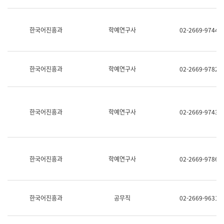
명,
교
직
육
위/
연
한국어진흥과
학예연구사
02-2669-9744
직
수
급,
과
전
어
화,
문
담
연
한국어진흥과
학예연구사
02-2669-9782
당
구
업
실
무)
어
문
연
한국어진흥과
학예연구사
02-2669-9743
구
과
어
문
연
한국어진흥과
학예연구사
02-2669-9786
구
과
(사
전
팀)
한국어진흥과
공무직
02-2669-9631
언
어
정