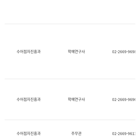
명,
교
직
육
위/
연
직
수
급,
과
전
어
화,
문
담
연
당
구
수어점자진흥과
학예연구사
02-2669-9698
업
실
무)
어
문
연
구
과
어
문
연
수어점자진흥과
학예연구사
02-2669-9696
구
과
(사
전
팀)
언
어
수어점자진흥과
주무관
02-2669-9613
정