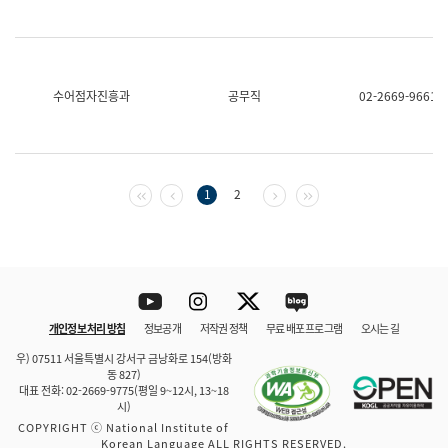
수어점자진흥과
공무직
02-2669-9661
첫 페이지
이전 페이지
다음 페이지
마지막 페이지
1
2
Youtube
Instagram
Twitter
blog
개인정보 처리 방침
정보공개
저작권 정책
무료 배포 프로그램
오시는 길
바로 가기
문체부와 소속기관
우) 07511 서울특별시 강서구 금낭화로 154(방화
동 827)
대표 전화: 02-2669-9775(평일 9~12시, 13~18
시)
COPYRIGHT ⓒ National Institute of
Korean Language ALL RIGHTS RESERVED.