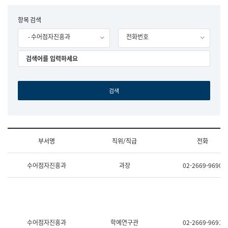
립
국
F
항목 검색
어
o
원
- 수어점자진흥과
전화번호
r
조
m
직
도
국
어
원
원
장
기
획
연
수
부서명
직위/직급
전화
부
기
조
획
수어점자진흥과
과장
02-2669-9690
직
운
및
영
업
과
무
공
소
공
개
언
(부
어
수어점자진흥과
학예연구관
02-2669-9691
서
과