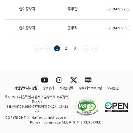
보
과
언어정보과
주무관
02-2669-9759
한
국
어
언어정보과
공무직
02-2669-9650
진
흥
과
수
첫 페이지
이전 페이지
다음 페이지
마지막 페이지
1
2
3
어
점
자
진
흥
과
Youtube
Instagram
Twitter
blog
개인정보 처리 방침
정보공개
저작권 정책
무료 배포 프로그램
오시는 길
바로 가기
문체부와 소속기관
우) 07511 서울특별시 강서구 금낭화로 154(방화
동 827)
대표 전화: 02-2669-9775(평일 9~12시, 13~18
시)
COPYRIGHT ⓒ National Institute of
Korean Language ALL RIGHTS RESERVED.