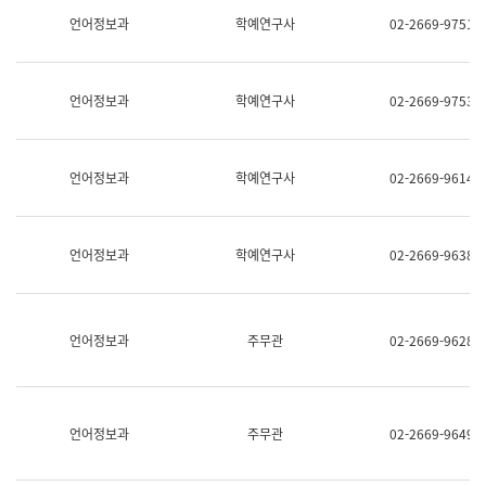
명,
교
언어정보과
학예연구사
02-2669-9751
직
육
위/
연
직
수
급,
과
언어정보과
학예연구사
02-2669-9753
전
어
화,
문
담
연
당
구
언어정보과
학예연구사
02-2669-9614
업
실
무)
어
문
연
언어정보과
학예연구사
02-2669-9638
구
과
어
문
연
언어정보과
주무관
02-2669-9628
구
과
(사
전
팀)
언어정보과
주무관
02-2669-9649
언
어
정