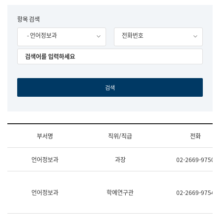
립
국
F
항목 검색
어
o
원
- 언어정보과
전화번호
r
조
m
직
도
국
어
원
원
장
기
획
연
수
부서명
직위/직급
전화
부
기
조
획
언어정보과
과장
02-2669-9750
직
운
및
영
업
과
무
공
언어정보과
학예연구관
02-2669-9754
소
공
개
언
(부
어
서
과