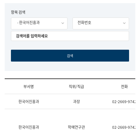
립
국
F
항목 검색
어
o
원
- 한국어진흥과
전화번호
r
조
m
직
도
국
어
원
원
장
기
획
연
수
부서명
직위/직급
전화
부
기
조
획
한국어진흥과
과장
02-2669-9742
직
운
및
영
업
과
무
공
소
공
한국어진흥과
학예연구관
02-2669-9742
개
언
(부
어
서
과