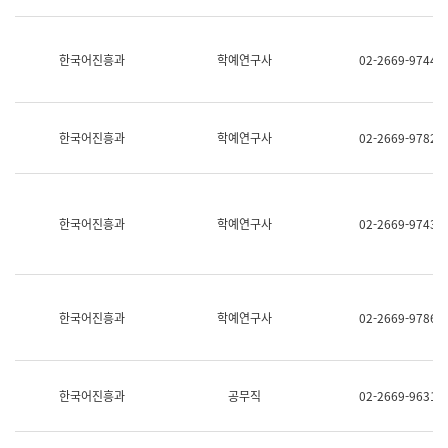
명,
교
직
육
위/
연
한국어진흥과
학예연구사
02-2669-9744
직
수
급,
과
전
어
화,
문
담
연
한국어진흥과
학예연구사
02-2669-9782
당
구
업
실
무)
어
문
연
한국어진흥과
학예연구사
02-2669-9743
구
과
어
문
연
한국어진흥과
학예연구사
02-2669-9786
구
과
(사
전
팀)
한국어진흥과
공무직
02-2669-9631
언
어
정