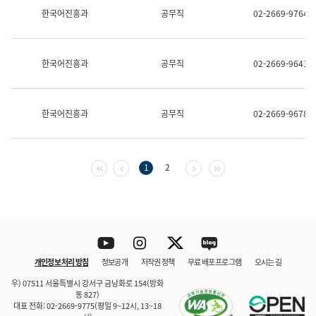
보
한국어진흥과
공무직
02-2669-9764
과
한
국
어
한국어진흥과
공무직
02-2669-9641
진
흥
과
수
한국어진흥과
공무직
02-2669-9678
어
점
자
진
흥
첫 페이지
이전 페이지
다음 페이지
마지막 페이지
1
2
과
Youtube
Instagram
Twitter
blog
개인정보 처리 방침
정보공개
저작권 정책
무료 배포 프로그램
오시는 길
바로 가기
문체부와 소속기관
우) 07511 서울특별시 강서구 금낭화로 154(방화
동 827)
대표 전화: 02-2669-9775(평일 9~12시, 13~18