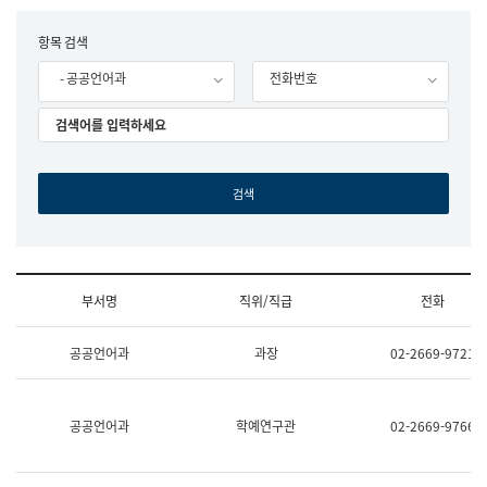
립
국
F
항목 검색
어
o
원
- 공공언어과
전화번호
r
조
m
직
도
국
어
원
원
장
기
획
연
수
부서명
직위/직급
전화
부
기
조
획
공공언어과
과장
02-2669-9721
직
운
및
영
업
과
무
공
공공언어과
학예연구관
02-2669-9766
소
공
개
언
(부
어
서
과