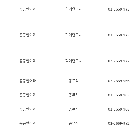
명,
교
공공언어과
학예연구사
02-2669-9738
직
육
위/
연
직
수
급,
과
전
어
공공언어과
학예연구사
02-2669-9733
화,
문
담
연
당
구
업
실
무)
어
공공언어과
학예연구사
02-2669-9724
문
연
구
과
공공언어과
공무직
02-2669-9667
어
문
연
공공언어과
공무직
02-2669-9639
구
과
(사
공공언어과
공무직
02-2669-9680
전
팀)
언
공공언어과
공무직
02-2669-9728
어
정