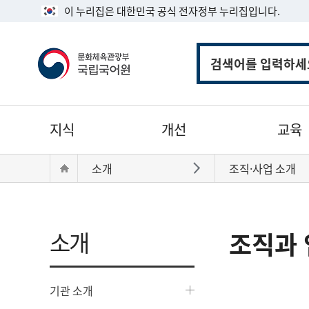
이 누리집은 대한민국 공식 전자정부 누리집입니다.
통
합
검
색
주
지식
개선
교육
메
뉴
현
Home
소개
조직·사업 소개
바로가기
재
위
치:
소개
조직과 
기관 소개