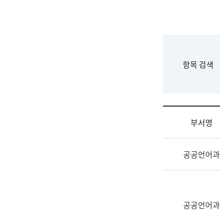
국
립
국
어
원
F
항목 검색
조
o
직
r
도
m
국
어
부서명
원
원
조
장
공공언어과
직
기
및
획
업
연
무
수
소
공공언어과
부
개
기