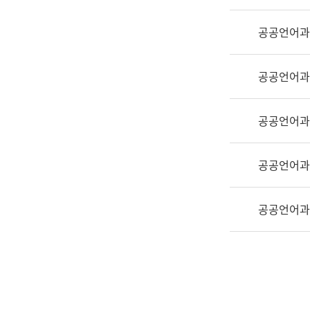
실
어
공공언어과
문
연
구
공공언어과
과
어
문
공공언어과
연
구
공공언어과
과
(사
전
공공언어과
팀)
언
어
정
보
과