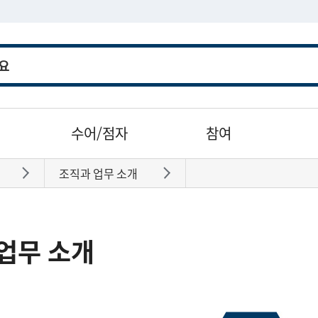
수어/점자
참여
조직과 업무 소개
바로가기
바로가기
업무 소개