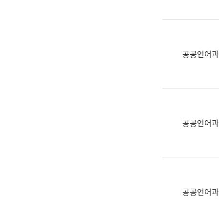
(부
획
서
운
명,
영
직
과
위/
공공언어과
공
직
공
급,
언
전
어
화,
과
담
교
공공언어과
당
육
업
연
무)
수
과
어
문
공공언어과
연
구