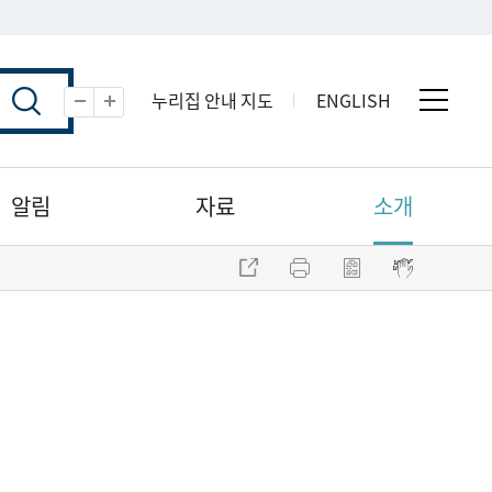
누리집 안내 지도
ENGLISH
전체 
축소
확대
알림
자료
소개
주소 복사
프린트
점자파일 내려받기
점자뷰어 보