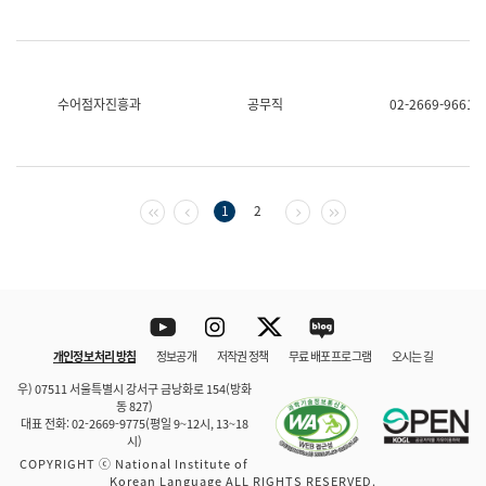
수어점자진흥과
공무직
02-2669-9661
첫 페이지
이전 페이지
다음 페이지
마지막 페이지
1
2
Youtube
Instagram
Twitter
blog
개인정보 처리 방침
정보공개
저작권 정책
무료 배포 프로그램
오시는 길
바로 가기
문체부와 소속기관
우) 07511 서울특별시 강서구 금낭화로 154(방화
동 827)
대표 전화: 02-2669-9775(평일 9~12시, 13~18
시)
COPYRIGHT ⓒ National Institute of
Korean Language ALL RIGHTS RESERVED.