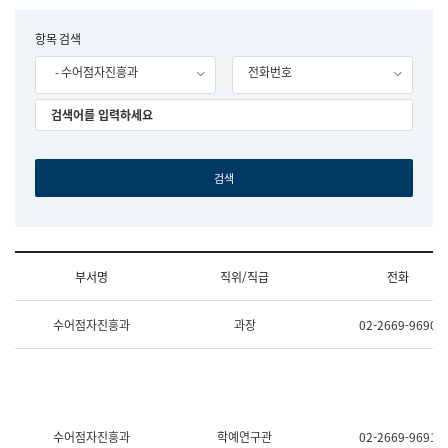
립
국
F
항목 검색
어
o
원
- 수어점자진흥과
전화번호
r
조
m
직
도
국
어
원
원
장
기
획
연
수
부서명
직위/직급
전화
부
기
조
획
수어점자진흥과
과장
02-2669-9690
직
운
및
영
업
과
무
공
소
공
개
언
(부
어
수어점자진흥과
학예연구관
02-2669-9691
서
과