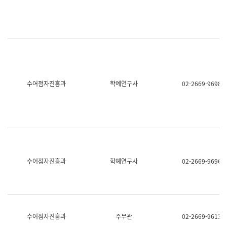
명,
교
직
육
위/
연
직
수
급,
과
전
어
화,
문
담
연
당
구
수어점자진흥과
학예연구사
02-2669-9698
업
실
무)
어
문
연
구
과
어
문
연
수어점자진흥과
학예연구사
02-2669-9696
구
과
(사
전
팀)
언
어
수어점자진흥과
주무관
02-2669-9613
정