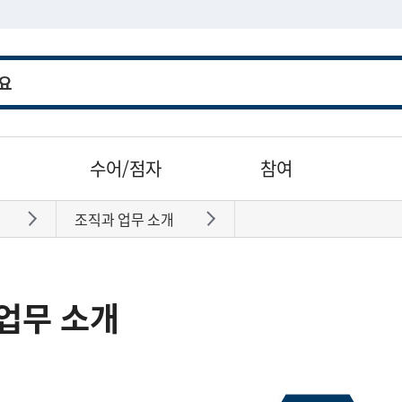
수어/점자
참여
조직과 업무 소개
바로가기
바로가기
업무 소개