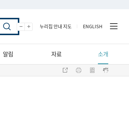
누리집 안내 지도
ENGLISH
전체 
축소
확대
알림
자료
소개
주소 복사
프린트
점자파일 내려받기
점자뷰어 보