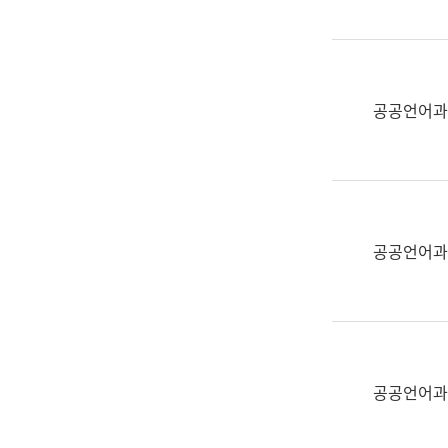
(부
획
서
운
명,
영
직
과
위/
공공언어과
공
직
공
급,
언
전
어
화,
과
담
교
공공언어과
당
육
업
연
무)
수
과
어
문
공공언어과
연
구