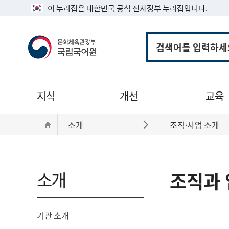
이 누리집은 대한민국 공식 전자정부 누리집입니다.
통
합
검
색
주
지식
개선
교육
메
뉴
현
Home
소개
조직·사업 소개
바로가기
재
위
치:
소개
조직과 
기관 소개