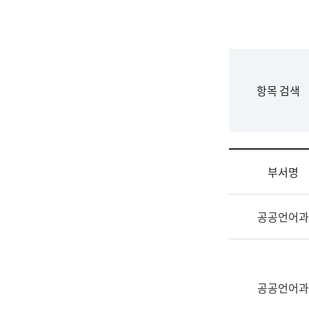
국
립
국
어
원
F
항목 검색
조
o
직
r
도
m
국
어
부서명
원
원
조
장
공공언어과
직
기
및
획
업
연
무
수
소
공공언어과
부
개
기