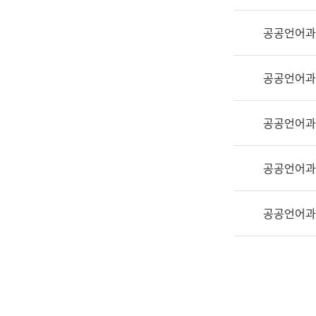
실
어
공공언어과
문
연
구
공공언어과
과
어
문
공공언어과
연
구
공공언어과
과
(사
전
공공언어과
팀)
언
어
정
보
과