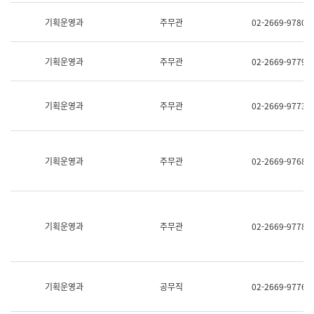
명,
교
직
기획운영과
주무관
02-2669-9780
육
위/
연
직
수
급,
과
기획운영과
주무관
02-2669-9779
전
어
화,
문
담
연
당
기획운영과
주무관
02-2669-9773
구
업
실
무)
어
문
연
기획운영과
주무관
02-2669-9768
구
과
어
문
연
구
기획운영과
주무관
02-2669-9778
과
(사
전
팀)
언
기획운영과
공무직
02-2669-9776
어
정