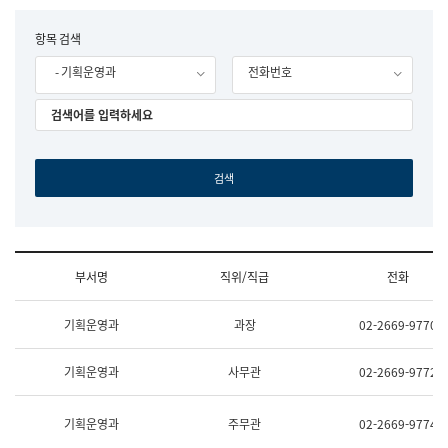
립
국
F
항목 검색
어
o
원
- 기획운영과
전화번호
r
조
m
직
도
국
어
원
원
장
기
획
연
수
부서명
직위/직급
전화
부
기
조
획
기획운영과
과장
02-2669-9770
직
운
및
영
업
과
기획운영과
사무관
02-2669-9772
무
공
소
공
개
언
기획운영과
주무관
02-2669-9774
(부
어
서
과