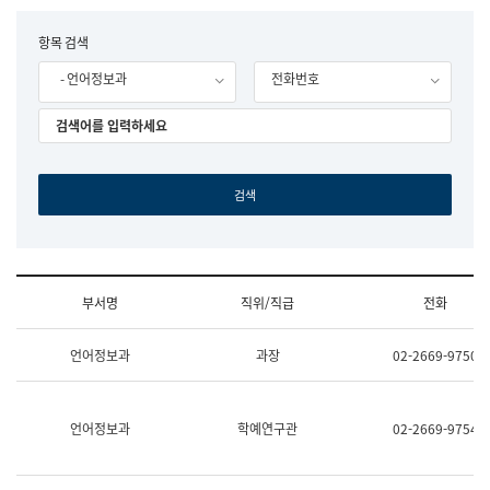
립
국
F
항목 검색
어
o
원
- 언어정보과
전화번호
r
조
m
직
도
국
어
원
원
장
기
획
연
수
부서명
직위/직급
전화
부
기
조
획
언어정보과
과장
02-2669-9750
직
운
및
영
업
과
무
공
언어정보과
학예연구관
02-2669-9754
소
공
개
언
(부
어
서
과