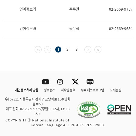
보
과
언어정보과
주무관
02-2669-9759
한
국
어
언어정보과
공무직
02-2669-9650
진
흥
과
수
첫 페이지
이전 페이지
다음 페이지
마지막 페이지
1
2
3
어
점
자
진
흥
과
Youtube
Instagram
Twitter
blog
개인정보 처리 방침
정보공개
저작권 정책
무료 배포 프로그램
오시는 길
바로 가기
문체부와 소속기관
우) 07511 서울특별시 강서구 금낭화로 154(방화
동 827)
대표 전화: 02-2669-9775(평일 9~12시, 13~18
시)
COPYRIGHT ⓒ National Institute of
Korean Language ALL RIGHTS RESERVED.