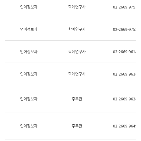
명,
교
언어정보과
학예연구사
02-2669-9751
직
육
위/
연
직
수
급,
과
언어정보과
학예연구사
02-2669-9753
전
어
화,
문
담
연
당
구
언어정보과
학예연구사
02-2669-9614
업
실
무)
어
문
연
언어정보과
학예연구사
02-2669-9638
구
과
어
문
연
언어정보과
주무관
02-2669-9628
구
과
(사
전
팀)
언어정보과
주무관
02-2669-9649
언
어
정