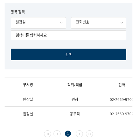
립
국
F
항목 검색
어
o
원
원장실
전화번호
r
조
m
직
도
국
어
원
원
장
기
획
연
수
부서명
직위/직급
전화
부
기
조
획
원장실
원장
02-2669-9700
직
운
및
영
업
과
원장실
공무직
02-2669-9702
무
공
소
공
개
언
(부
어
첫 페이지
이전 페이지
다음 페이지
마지막 페이지
1
서
과