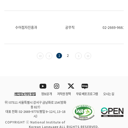
수어점자진흥과
공무직
02-2669-9661
첫 페이지
이전 페이지
다음 페이지
마지막 페이지
1
2
Youtube
Instagram
Twitter
blog
개인정보 처리 방침
정보공개
저작권 정책
무료 배포 프로그램
오시는 길
바로 가기
문체부와 소속기관
우) 07511 서울특별시 강서구 금낭화로 154(방화
동 827)
대표 전화: 02-2669-9775(평일 9~12시, 13~18
시)
COPYRIGHT ⓒ National Institute of
Korean Language ALL RIGHTS RESERVED.