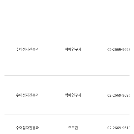
명,
교
직
육
위/
연
직
수
급,
과
전
어
화,
문
담
연
당
구
수어점자진흥과
학예연구사
02-2669-9698
업
실
무)
어
문
연
구
과
어
문
연
수어점자진흥과
학예연구사
02-2669-9696
구
과
(사
전
팀)
언
어
수어점자진흥과
주무관
02-2669-9613
정