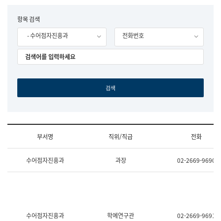
립
국
F
항목 검색
어
o
원
- 수어점자진흥과
전화번호
r
조
m
직
도
국
어
원
원
장
기
획
연
수
부서명
직위/직급
전화
부
기
조
획
수어점자진흥과
과장
02-2669-9690
직
운
및
영
업
과
무
공
소
공
개
언
(부
어
수어점자진흥과
학예연구관
02-2669-9691
서
과