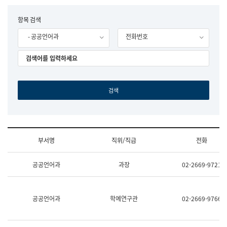
립
국
F
항목 검색
어
o
원
- 공공언어과
전화번호
r
조
m
직
도
국
어
원
원
장
기
획
연
수
부서명
직위/직급
전화
부
기
조
획
공공언어과
과장
02-2669-9721
직
운
및
영
업
과
무
공
공공언어과
학예연구관
02-2669-9766
소
공
개
언
(부
어
서
과