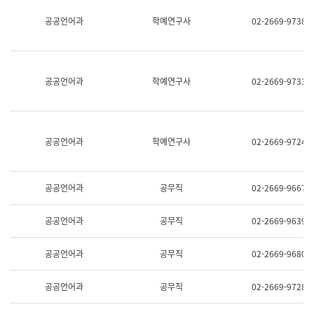
명,
교
공공언어과
학예연구사
02-2669-9738
직
육
위/
연
직
수
급,
과
전
어
공공언어과
학예연구사
02-2669-9733
화,
문
담
연
당
구
업
실
무)
어
공공언어과
학예연구사
02-2669-9724
문
연
구
과
공공언어과
공무직
02-2669-9667
어
문
연
공공언어과
공무직
02-2669-9639
구
과
(사
공공언어과
공무직
02-2669-9680
전
팀)
언
공공언어과
공무직
02-2669-9728
어
정