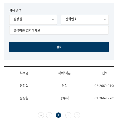
립
국
F
항목 검색
어
o
원
원장실
전화번호
r
조
m
직
도
국
어
원
원
장
기
획
연
수
부서명
직위/직급
전화
부
기
조
획
원장실
원장
02-2669-9700
직
운
및
영
업
과
원장실
공무직
02-2669-9702
무
공
소
공
개
언
(부
어
첫 페이지
이전 페이지
다음 페이지
마지막 페이지
1
서
과