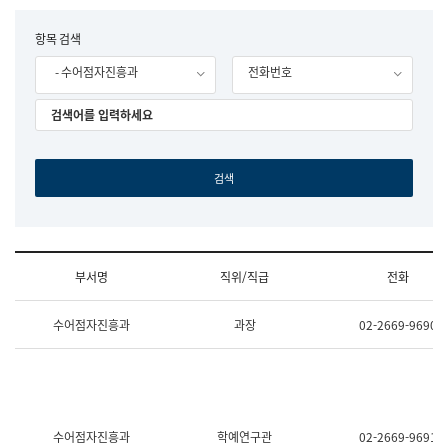
립
국
F
항목 검색
어
o
원
- 수어점자진흥과
전화번호
r
조
m
직
도
국
어
원
원
장
기
획
연
수
부서명
직위/직급
전화
부
기
조
획
수어점자진흥과
과장
02-2669-9690
직
운
및
영
업
과
무
공
소
공
개
언
(부
어
수어점자진흥과
학예연구관
02-2669-9691
서
과