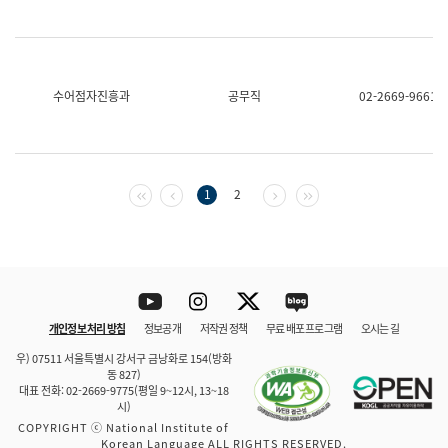
수어점자진흥과
공무직
02-2669-9661
첫 페이지
이전 페이지
다음 페이지
마지막 페이지
1
2
Youtube
Instagram
Twitter
blog
개인정보 처리 방침
정보공개
저작권 정책
무료 배포 프로그램
오시는 길
바로 가기
문체부와 소속기관
우) 07511 서울특별시 강서구 금낭화로 154(방화
동 827)
대표 전화: 02-2669-9775(평일 9~12시, 13~18
시)
COPYRIGHT ⓒ National Institute of
Korean Language ALL RIGHTS RESERVED.