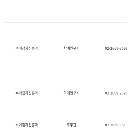
명,
교
직
육
위/
연
직
수
급,
과
전
어
화,
문
담
연
당
구
수어점자진흥과
학예연구사
02-2669-9698
업
실
무)
어
문
연
구
과
어
문
연
수어점자진흥과
학예연구사
02-2669-9696
구
과
(사
전
팀)
언
어
수어점자진흥과
주무관
02-2669-9613
정