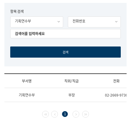
립
국
F
항목 검색
어
o
원
기획연수부
전화번호
r
조
m
직
도
국
어
원
원
장
기
획
연
수
부서명
직위/직급
전화
부
기
조
획
기획연수부
부장
02-2669-9730
직
운
및
영
업
과
무
공
첫 페이지
이전 페이지
다음 페이지
마지막 페이지
1
소
공
개
언
(부
어
서
과